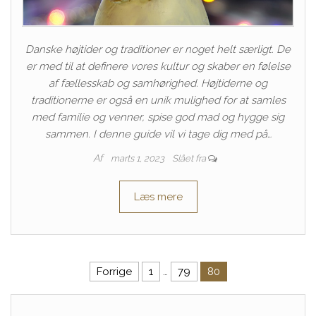
Danske højtider og traditioner er noget helt særligt. De
er med til at definere vores kultur og skaber en følelse
af fællesskab og samhørighed. Højtiderne og
traditionerne er også en unik mulighed for at samles
med familie og venner, spise god mad og hygge sig
sammen. I denne guide vil vi tage dig med på…
Af
marts 1, 2023
Slået fra
Læs mere
Indlægsinddeling
Forrige
1
…
79
80