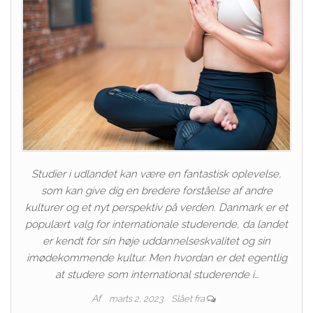
Studier i udlandet kan være en fantastisk oplevelse,
som kan give dig en bredere forståelse af andre
kulturer og et nyt perspektiv på verden. Danmark er et
populært valg for internationale studerende, da landet
er kendt for sin høje uddannelseskvalitet og sin
imødekommende kultur. Men hvordan er det egentlig
at studere som international studerende i…
Af
marts 2, 2023
Slået fra