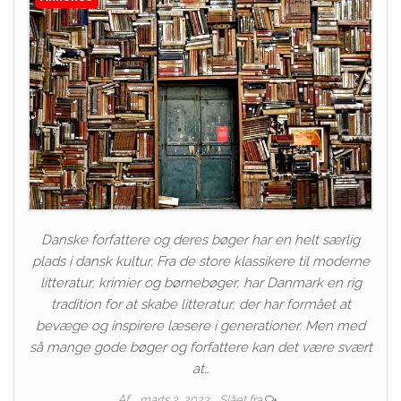
Danske forfattere og deres bøger har en helt særlig
plads i dansk kultur. Fra de store klassikere til moderne
litteratur, krimier og børnebøger, har Danmark en rig
tradition for at skabe litteratur, der har formået at
bevæge og inspirere læsere i generationer. Men med
så mange gode bøger og forfattere kan det være svært
at…
Af
marts 2, 2023
Slået fra