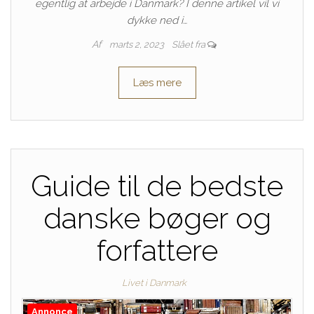
egentlig at arbejde i Danmark? I denne artikel vil vi
dykke ned i…
Af
marts 2, 2023
Slået fra
Læs mere
Guide til de bedste
danske bøger og
forfattere
Livet i Danmark
Annonce