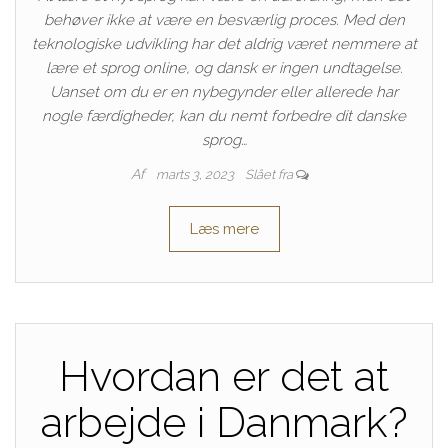
behøver ikke at være en besværlig proces. Med den
teknologiske udvikling har det aldrig været nemmere at
lære et sprog online, og dansk er ingen undtagelse.
Uanset om du er en nybegynder eller allerede har
nogle færdigheder, kan du nemt forbedre dit danske
sprog…
Af
marts 3, 2023
Slået fra
Læs mere
Hvordan er det at
arbejde i Danmark?