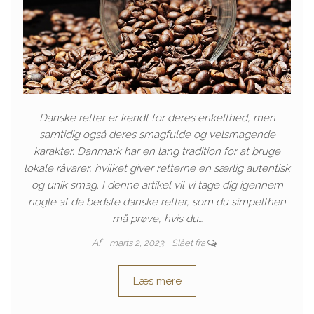
Danske retter er kendt for deres enkelthed, men
samtidig også deres smagfulde og velsmagende
karakter. Danmark har en lang tradition for at bruge
lokale råvarer, hvilket giver retterne en særlig autentisk
og unik smag. I denne artikel vil vi tage dig igennem
nogle af de bedste danske retter, som du simpelthen
må prøve, hvis du…
Af
marts 2, 2023
Slået fra
Læs mere