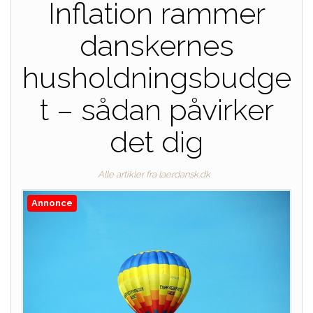
Inflation rammer
danskernes
husholdningsbudge
t – sådan påvirker
det dig
Alle artikler fra laerdansk.dk
Annonce