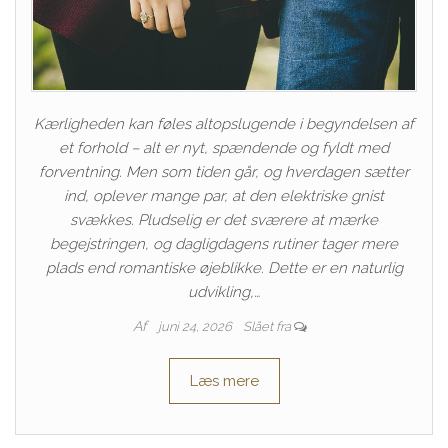
Kærligheden kan føles altopslugende i begyndelsen af
et forhold – alt er nyt, spændende og fyldt med
forventning. Men som tiden går, og hverdagen sætter
ind, oplever mange par, at den elektriske gnist
svækkes. Pludselig er det sværere at mærke
begejstringen, og dagligdagens rutiner tager mere
plads end romantiske øjeblikke. Dette er en naturlig
udvikling,…
Af
juni 24, 2026
Slået fra
Læs mere