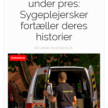
under pres:
Sygeplejersker
fortæller deres
historier
Alle artikler fra laerdansk.dk
Annonce