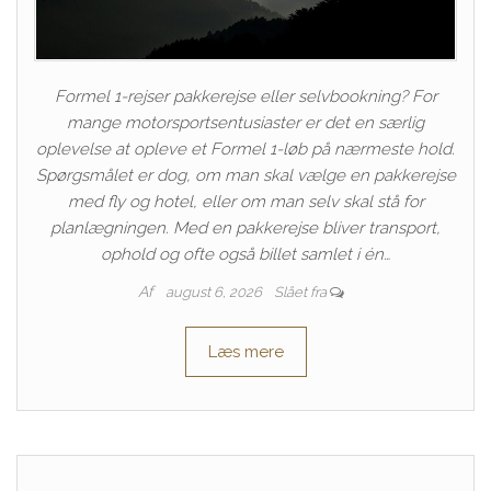
Formel 1-rejser pakkerejse eller selvbookning? For
mange motorsportsentusiaster er det en særlig
oplevelse at opleve et Formel 1-løb på nærmeste hold.
Spørgsmålet er dog, om man skal vælge en pakkerejse
med fly og hotel, eller om man selv skal stå for
planlægningen. Med en pakkerejse bliver transport,
ophold og ofte også billet samlet i én…
Af
august 6, 2026
Slået fra
Læs mere