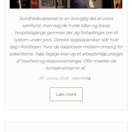
Sundhedsvæsenet er en livsvigtig del af vores
samfund, men bag de hvide kitler og travle
hospitalsgange gemmer der sig fortællinger om et
system under pres. Danske sygeplejersker står hver
dag i frontlinjen, hvor de balancerer mellem omsorg for
patienterne, høje faglige krav og et arbejdsmiljø præget
af travlhed og ressourcemangel. Ofte mærker de
konsekvenserne af…
Af
juni 24, 2026
Slået fra
Læs mere