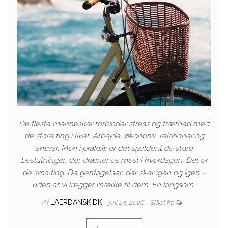
De fleste mennesker forbinder stress og træthed med
de store ting i livet. Arbejde, økonomi, relationer og
ansvar. Men i praksis er det sjældent de store
beslutninger, der dræner os mest i hverdagen. Det er
de små ting. De gentagelser, der sker igen og igen –
uden at vi lægger mærke til dem. En langsom…
Af
LAERDANSK.DK
juli 24, 2026
Slået fra