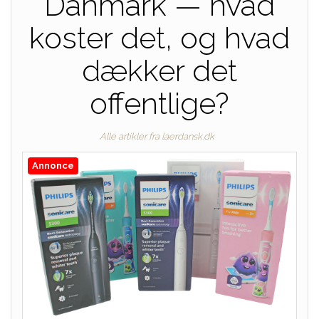
Danmark — hvad
koster det, og hvad
dækker det
offentlige?
Alle artikler fra laerdansk.dk
Annonce