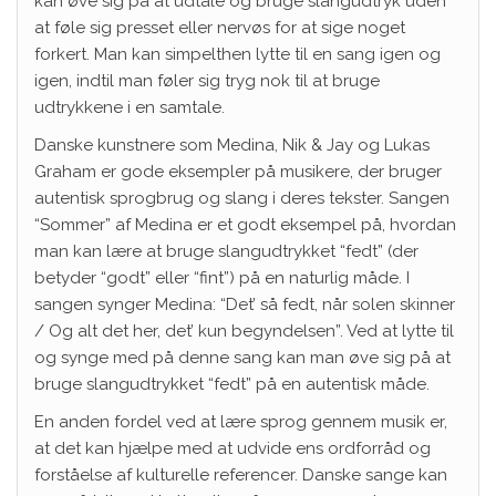
kan øve sig på at udtale og bruge slangudtryk uden
at føle sig presset eller nervøs for at sige noget
forkert. Man kan simpelthen lytte til en sang igen og
igen, indtil man føler sig tryg nok til at bruge
udtrykkene i en samtale.
Danske kunstnere som Medina, Nik & Jay og Lukas
Graham er gode eksempler på musikere, der bruger
autentisk sprogbrug og slang i deres tekster. Sangen
“Sommer” af Medina er et godt eksempel på, hvordan
man kan lære at bruge slangudtrykket “fedt” (der
betyder “godt” eller “fint”) på en naturlig måde. I
sangen synger Medina: “Det’ så fedt, når solen skinner
/ Og alt det her, det’ kun begyndelsen”. Ved at lytte til
og synge med på denne sang kan man øve sig på at
bruge slangudtrykket “fedt” på en autentisk måde.
En anden fordel ved at lære sprog gennem musik er,
at det kan hjælpe med at udvide ens ordforråd og
forståelse af kulturelle referencer. Danske sange kan