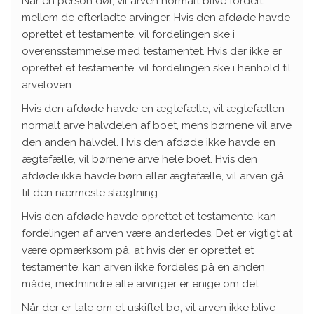
Når en person dør, vil arven normalt blive fordelt
mellem de efterladte arvinger. Hvis den afdøde havde
oprettet et testamente, vil fordelingen ske i
overensstemmelse med testamentet. Hvis der ikke er
oprettet et testamente, vil fordelingen ske i henhold til
arveloven.
Hvis den afdøde havde en ægtefælle, vil ægtefællen
normalt arve halvdelen af boet, mens børnene vil arve
den anden halvdel. Hvis den afdøde ikke havde en
ægtefælle, vil børnene arve hele boet. Hvis den
afdøde ikke havde børn eller ægtefælle, vil arven gå
til den nærmeste slægtning.
Hvis den afdøde havde oprettet et testamente, kan
fordelingen af arven være anderledes. Det er vigtigt at
være opmærksom på, at hvis der er oprettet et
testamente, kan arven ikke fordeles på en anden
måde, medmindre alle arvinger er enige om det.
Når der er tale om et uskiftet bo, vil arven ikke blive