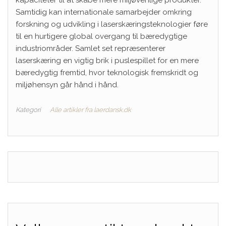
kapaciteter til at skabe mere miljøvenlige produkter.
Samtidig kan internationale samarbejder omkring
forskning og udvikling i laserskæringsteknologier føre
til en hurtigere global overgang til bæredygtige
industriområder. Samlet set repræsenterer
laserskæring en vigtig brik i puslespillet for en mere
bæredygtig fremtid, hvor teknologisk fremskridt og
miljøhensyn går hånd i hånd.
Kategori
Alle artikler fra laerdansk.dk