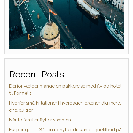
Recent Posts
Derfor vælger mange en pakkerejse med fly og hotel
til Formel 1
Hvorfor små irritationer i hverdagen dræner dig mere,
end du tror
Når to familier flytter sammen:
Ekspertguide: Sådan udnytter du kampagnetilbud på