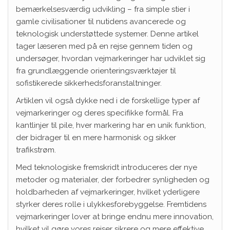
bemærkelsesværdig udvikling – fra simple stier i
gamle civilisationer til nutidens avancerede og
teknologisk understøttede systemer. Denne artikel
tager læseren med på en rejse gennem tiden og
undersøger, hvordan vejmarkeringer har udviklet sig
fra grundlæggende orienteringsværktøjer til
sofistikerede sikkerhedsforanstaltninger.
Artiklen vil også dykke ned i de forskellige typer af
vejmarkeringer og deres specifikke formål. Fra
kantlinjer til pile, hver markering har en unik funktion,
der bidrager til en mere harmonisk og sikker
trafikstrøm.
Med teknologiske fremskridt introduceres der nye
metoder og materialer, der forbedrer synligheden og
holdbarheden af vejmarkeringer, hvilket yderligere
styrker deres rolle i ulykkesforebyggelse. Fremtidens
vejmarkeringer lover at bringe endnu mere innovation,
hvilket vil gøre vores rejser sikrere og mere effektive.