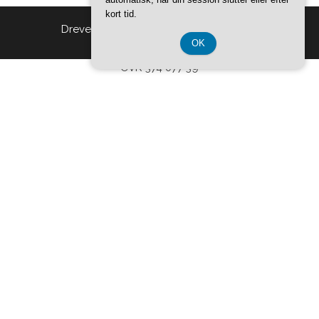
kort tid.
Drevet af
WordPress
|
Tema:
Head Blog
OK
CVR 374 077 39