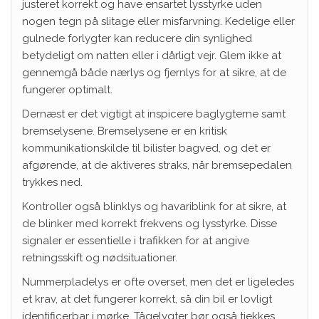
justeret korrekt og have ensartet lysstyrke uden
nogen tegn på slitage eller misfarvning. Kedelige eller
gulnede forlygter kan reducere din synlighed
betydeligt om natten eller i dårligt vejr. Glem ikke at
gennemgå både nærlys og fjernlys for at sikre, at de
fungerer optimalt.
Dernæst er det vigtigt at inspicere baglygterne samt
bremselysene. Bremselysene er en kritisk
kommunikationskilde til bilister bagved, og det er
afgørende, at de aktiveres straks, når bremsepedalen
trykkes ned.
Kontroller også blinklys og havariblink for at sikre, at
de blinker med korrekt frekvens og lysstyrke. Disse
signaler er essentielle i trafikken for at angive
retningsskift og nødsituationer.
Nummerpladelys er ofte overset, men det er ligeledes
et krav, at det fungerer korrekt, så din bil er lovligt
identificerbar i mørke. Tågelygter bør også tjekkes,