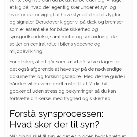
venter, og hvordan du bedst forbereder dig. Vi tager
et kig på, hvad der egentlig sker under et syn, og
hvorfor det er vigtigt at have styr på dine bils lygter
og signaler. Derudover kigger vi på dæk og bremser,
som er essentielle for både sikkerhed og
synsgodkendelse, samt motor og udstødning, der
spiller en central rolle i bilens ydeevne og
miljøpåvirkning.
For at sikre, at alt går som smurt på selve dagen, er
det også afgørende at have styr på de nødvendige
dokumenter og forsikringspapirer. Med denne guide i
hånden vil du være godt rustet til at få din bil
godkendt uden stress og bekymringer, så du kan
fortsætte din kørsel med tryghed og sikkerhed.
Forstå synsprocessen:
Hvad sker der til syn?
Når din bil skal til syn, er det en proces, hvor køretøjet