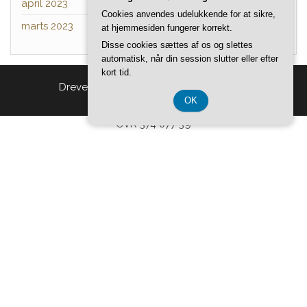
april 2023
Cookies anvendes udelukkende for at sikre,
marts 2023
at hjemmesiden fungerer korrekt.
Disse cookies sættes af os og slettes
automatisk, når din session slutter eller efter
kort tid.
Drevet af
WordPress
|
Tema:
Head Blog
OK
CVR 374 077 39