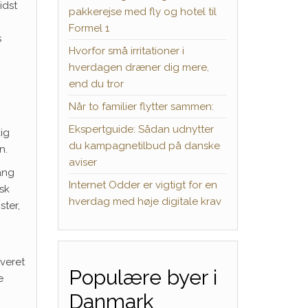
idst
pakkerejse med fly og hotel til
Formel 1
s
Hvorfor små irritationer i
hverdagen dræner dig mere,
end du tror
Når to familier flytter sammen:
Ekspertguide: Sådan udnytter
kig
du kampagnetilbud på danske
n.
aviser
ang
Internet Odder er vigtigt for en
æsk
hverdag med høje digitale krav
ster,
rveret
Populære byer i
e
Danmark