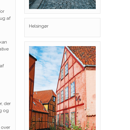
for
rug af
Helsingør
 kan
ative
af
r, der
ng og
 over