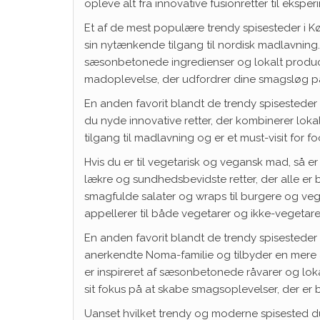
opleve alt fra innovative fusionretter til eksp
Et af de mest populære trendy spisesteder i 
sin nytænkende tilgang til nordisk madlavning. 
sæsonbetonede ingredienser og lokalt produce
madoplevelse, der udfordrer dine smagsløg p
En anden favorit blandt de trendy spisesteder
du nyde innovative retter, der kombinerer loka
tilgang til madlavning og er et must-visit for f
Hvis du er til vegetarisk og vegansk mad, så er
lækre og sundhedsbevidste retter, der alle er 
smagfulde salater og wraps til burgere og veg
appellerer til både vegetarer og ikke-vegetare
En anden favorit blandt de trendy spisesteder er
anerkendte Noma-familie og tilbyder en mere 
er inspireret af sæsonbetonede råvarer og lokal
sit fokus på at skabe smagsoplevelser, der e
Uanset hvilket trendy og moderne spisested du