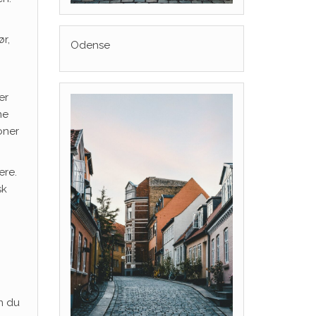
r,
Odense
er
ne
oner
ære.
sk
n du