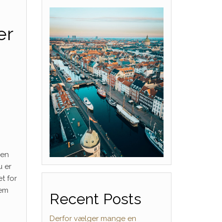
er
 en
u er
t for
nem
Recent Posts
Derfor vælger mange en