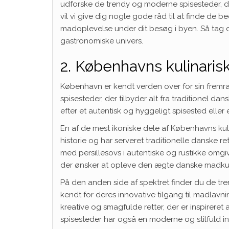
udforske de trendy og moderne spisesteder, der
vil vi give dig nogle gode råd til at finde de
madoplevelse under dit besøg i byen. Så tag
gastronomiske univers.
2. Københavns kulinaris
København er kendt verden over for sin fremra
spisesteder, der tilbyder alt fra traditionel d
efter et autentisk og hyggeligt spisested eller
En af de mest ikoniske dele af Københavns kuli
historie og har serveret traditionelle danske re
med persillesovs i autentiske og rustikke omgiv
der ønsker at opleve den ægte danske madkul
På den anden side af spektret finder du de tr
kendt for deres innovative tilgang til madlavni
kreative og smagfulde retter, der er inspirere
spisesteder har også en moderne og stilfuld i