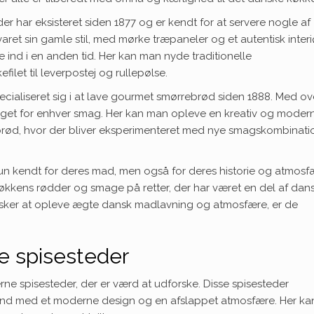
er har eksisteret siden 1877 og er kendt for at servere nogle af
et sin gamle stil, med mørke træpaneler og et autentisk interiø
 ind i en anden tid. Her kan man nyde traditionelle
filet til leverpostej og rullepølse.
specialiseret sig i at lave gourmet smørrebrød siden 1888. Med ov
noget for enhver smag. Her kan man opleve en kreativ og moder
ebrød, hvor der bliver eksperimenteret med nye smagskombinati
kun kendt for deres mad, men også for deres historie og atmosf
 køkkens rødder og smage på retter, der har været en del af dan
 ønsker at opleve ægte dansk madlavning og atmosfære, er de
.
e spisesteder
ne spisesteder, der er værd at udforske. Disse spisesteder
end med et moderne design og en afslappet atmosfære. Her ka