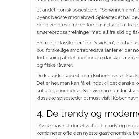
Et andet ikonisk spisested er “Schønnemann”, d
byens bedste smørrebrød. Spisestedet har bevar
der giver gæsterne en fornemmelse af at træde
smørrebrødsanretninger med alt fra sild og fiske
En tredje klassiker er “Ida Davidsen”, der har 
200 forskellige smørrebrødsvarianter er der 
fortolkning af det traditionelle danske smørr
og friske råvarer.
De klassiske spisesteder i København er ikke 
Det er her, man kan få et indblik i det danske
kultur i generationer. Så hvis man som turist
klassiske spisesteder et must-visit i København
4. De trendy og modern
I København er der et væld af trendy og moder
kombinerer ofte den nyeste gastronomiske tr