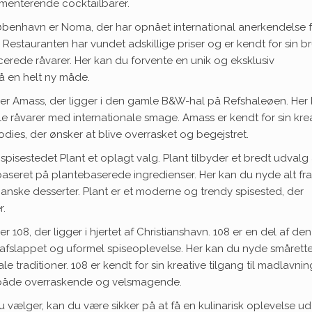
erimenterende cocktailbarer.
København er Noma, der har opnået international anerkendelse 
Restauranten har vundet adskillige priser og er kendt for sin b
rede råvarer. Her kan du forvente en unik og eksklusiv
å en helt ny måde.
 er Amass, der ligger i den gamle B&W-hal på Refshaleøen. Her
le råvarer med internationale smage. Amass er kendt for sin kre
oodies, der ønsker at blive overrasket og begejstret.
 spisestedet Plant et oplagt valg. Plant tilbyder et bredt udvalg 
baseret på plantebaserede ingredienser. Her kan du nyde alt fra
anske desserter. Plant er et moderne og trendy spisested, der
r.
 108, der ligger i hjertet af Christianshavn. 108 er en del af den
afslappet og uformel spiseoplevelse. Her kan du nyde smårette
e traditioner. 108 er kendt for sin kreative tilgang til madlavni
r både overraskende og velsmagende.
 vælger, kan du være sikker på at få en kulinarisk oplevelse ud