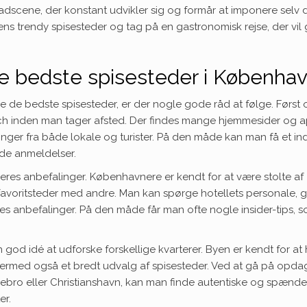
dscene, der konstant udvikler sig og formår at imponere selv 
ens trendy spisesteder og tag på en gastronomisk rejse, der vil 
 de bedste spisesteder i Københa
de bedste spisesteder, er der nogle gode råd at følge. Først 
rch inden man tager afsted. Der findes mange hjemmesider og a
ger fra både lokale og turister. På den måde kan man få et ind
ode anmeldelser.
eres anbefalinger. Københavnere er kendt for at være stolte af
avoritsteder med andre. Man kan spørge hotellets personale, g
es anbefalinger. På den måde får man ofte nogle insider-tips, 
od idé at udforske forskellige kvarterer. Byen er kendt for at
dermed også et bredt udvalg af spisesteder. Ved at gå på opda
Nørrebro eller Christianshavn, kan man finde autentiske og spænd
er.