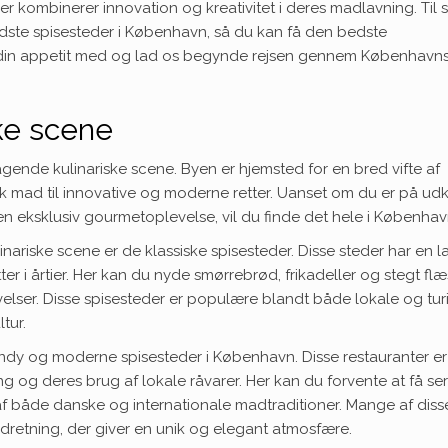
 kombinerer innovation og kreativitet i deres madlavning. Til s
 bedste spisesteder i København, så du kan få den bedste
 din appetit med og lad os begynde rejsen gennem København
ke scene
gende kulinariske scene. Byen er hjemsted for en bred vifte af
ansk mad til innovative og moderne retter. Uanset om du er på ud
 en eksklusiv gourmetoplevelse, vil du finde det hele i Københav
nariske scene er de klassiske spisesteder. Disse steder har en l
tter i årtier. Her kan du nyde smørrebrød, frikadeller og stegt fl
elser. Disse spisesteder er populære blandt både lokale og turi
tur.
endy og moderne spisesteder i København. Disse restauranter er
ng og deres brug af lokale råvarer. Her kan du forvente at få se
t af både danske og internationale madtraditioner. Mange af diss
ndretning, der giver en unik og elegant atmosfære.