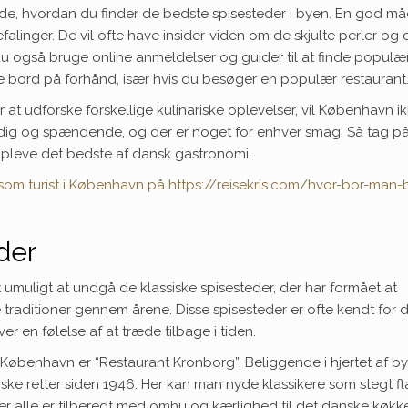
ide, hvordan du finder de bedste spisesteder i byen. En god må
alinger. De vil ofte have insider-viden om de skjulte perler og 
du også bruge online anmeldelser og guider til at finde populæ
ere bord på forhånd, især hvis du besøger en populær restaurant
at udforske forskellige kulinariske oplevelser, vil København i
oldig og spændende, og der er noget for enhver smag. Så tag p
leve det bedste af dansk gastronomi.
som turist i København på https://reisekris.com/hvor-bor-man-
der
umuligt at undgå de klassiske spisesteder, der har formået at
traditioner gennem årene. Disse spisesteder er ofte kendt for 
r en følelse af at træde tilbage i tiden.
i København er “Restaurant Kronborg”. Beliggende i hjertet af by
nske retter siden 1946. Her kan man nyde klassikere som stegt f
r alle er tilberedt med omhu og kærlighed til det danske køkk