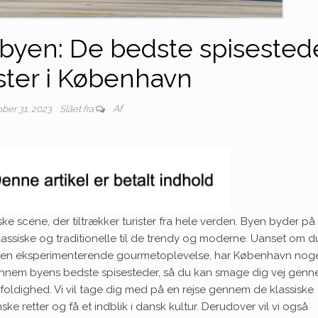
yen: De bedste spisested
ister i København
Af
ober 31, 2023
Slået fra
ske scene, der tiltrækker turister fra hele verden. Byen byder på
klassiske og traditionelle til de trendy og moderne. Uanset om d
ler en eksperimenterende gourmetoplevelse, har København noge
 gennem byens bedste spisesteder, så du kan smage dig vej gen
ldighed. Vi vil tage dig med på en rejse gennem de klassiske
ke retter og få et indblik i dansk kultur. Derudover vil vi også