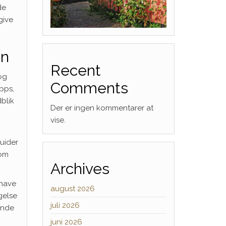
de
give
vn
Recent
og
Comments
pps,
blik
Der er ingen kommentarer at
vise.
uider
som
Archives
 have
august 2026
gelse
juli 2026
ende
juni 2026