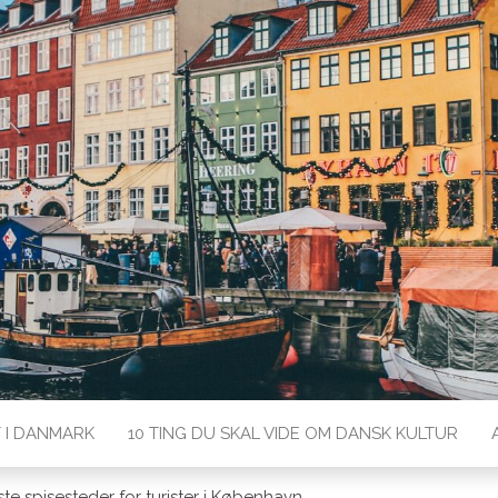
rk med Lærdansk
T I DANMARK
10 TING DU SKAL VIDE OM DANSK KULTUR
 spisesteder for turister i København