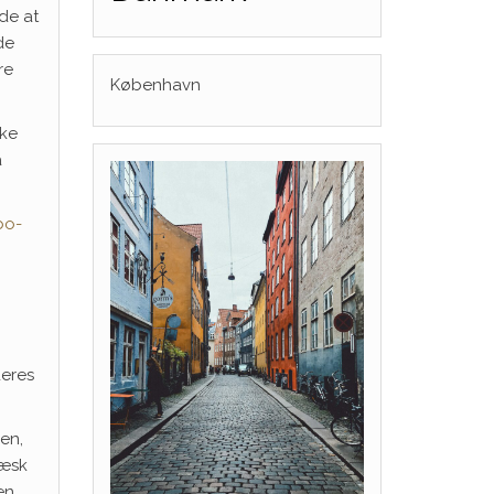
de at
de
re
København
.
kke
å
bo-
deres
en,
læsk
en.