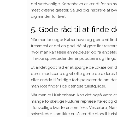
det sædvanlige. København er kendt for sin ma
mest kræsne gæster. Så lad dig inspirere af by
dig minder for livet.
5. Gode råd til at finde
Når man besøger København og gerne vil finde 
fremmest er det en god idé at gøre lidt resea
hvor man kan læse anmeldelser og få anbefalin
i, hvilke spisesteder der er populære og får g
Et andet godt råd er at spørge de lokale om d
deres madscene og vil ofte gerne dele deres f
eller endda tilfældige forbipasserende om der
man ikke finder i de gængse turistguider.
Når man er i København, kan det også være en g
mange forskellige kulturer repræsenteret og 
i forskellige kvarterer som f.eks. Vesterbro, 
spisesteder, som ikke er så kendte blandt turist