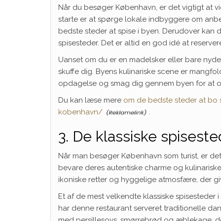
Når du besøger København, er det vigtigt at v
starte er at spørge lokale indbyggere om anbef
bedste steder at spise i byen. Derudover kan 
spisesteder. Det er altid en god idé at reserv
Uanset om du er en madelsker eller bare nyder 
skuffe dig. Byens kulinariske scene er mangf
opdagelse og smag dig gennem byen for at op
Du kan læse mere
om de bedste steder at bo 
kobenhavn/
.
3. De klassiske spiseste
Når man besøger København som turist, er det 
bevare deres autentiske charme og kulinariske 
ikoniske retter og hyggelige atmosfære, der give
Et af de mest velkendte klassiske spisesteder 
har denne restaurant serveret traditionelle da
med persillesovs, smørrebrød og æblekage, de