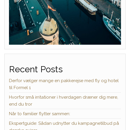
Recent Posts
Derfor vælger mange en pakkerejse med fly og hotel
til Formel 1
Hvorfor små irritationer i hverdagen dræner dig mere,
end du tror
Når to familier flytter sammen:
Ekspertguide: Sådan udnytter du kampagnetilbud på