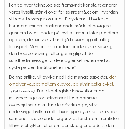
I en tid hvor teknologiske fremskridt konstant ændrer
vores livsstil, står vi over for spørgsmålet om, hvordan
vi bedst bevæger os rundt. Elcyklerne tilbyder en
hurtigere, mindre anstrengende måde at navigere
gennem byens gader på, hvilket især tiltaler pendlere
og dem, der ønsker at undgå bilkøer og offentlig
transport. Men er disse motoriserede cykler virkelig
den bedste løsning, eller går vi glip af de
sundhedsmæssige fordele og enkelheden ved at
cykle på den traditionelle måde?
Denne artikel vil dykke ned i de mange aspekter,
der
omgiver valget mellem elcykel og almindelig cykel.
Fra teknologiske innovationer og
miljømæssige konsekvenser til økonomiske
overvejelser og kulturelle påvirkninger, vil vi
undersøge, hvilken rolle hver type cykel spiller i vores
samfund. I sidste ende søger vi at forstå, om fremtiden
tilhører elcyklen, eller om der stadig er plads til den