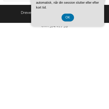
automatisk, når din session slutter eller efter
kort tid.
Drevet af
WordPress
|
Tema:
Head Blog
OK
CVR 374 077 39