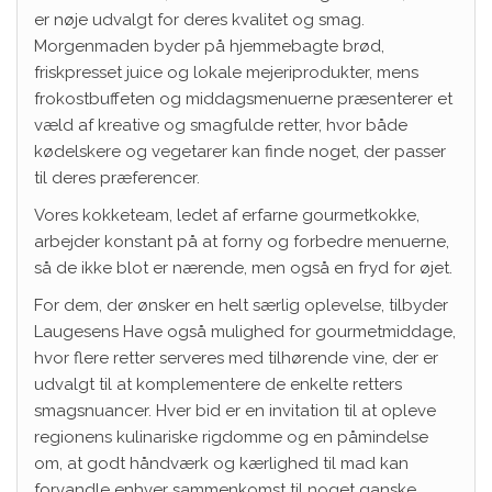
er nøje udvalgt for deres kvalitet og smag.
Morgenmaden byder på hjemmebagte brød,
friskpresset juice og lokale mejeriprodukter, mens
frokostbuffeten og middagsmenuerne præsenterer et
væld af kreative og smagfulde retter, hvor både
kødelskere og vegetarer kan finde noget, der passer
til deres præferencer.
Vores kokketeam, ledet af erfarne gourmetkokke,
arbejder konstant på at forny og forbedre menuerne,
så de ikke blot er nærende, men også en fryd for øjet.
For dem, der ønsker en helt særlig oplevelse, tilbyder
Laugesens Have også mulighed for gourmetmiddage,
hvor flere retter serveres med tilhørende vine, der er
udvalgt til at komplementere de enkelte retters
smagsnuancer. Hver bid er en invitation til at opleve
regionens kulinariske rigdomme og en påmindelse
om, at godt håndværk og kærlighed til mad kan
forvandle enhver sammenkomst til noget ganske