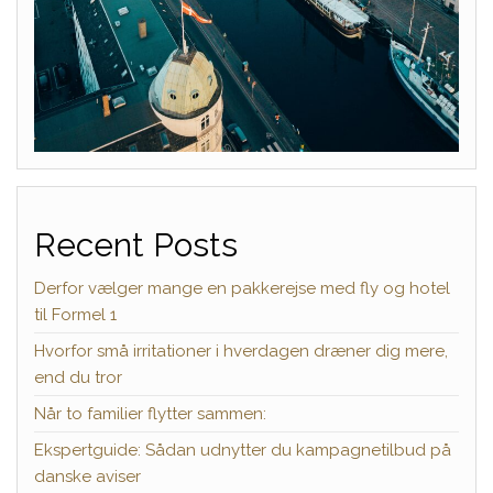
Recent Posts
Derfor vælger mange en pakkerejse med fly og hotel
til Formel 1
Hvorfor små irritationer i hverdagen dræner dig mere,
end du tror
Når to familier flytter sammen:
Ekspertguide: Sådan udnytter du kampagnetilbud på
danske aviser