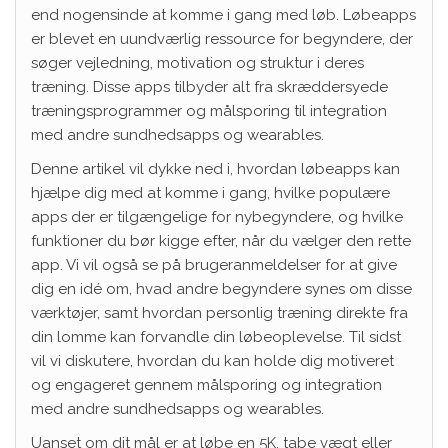
end nogensinde at komme i gang med løb. Løbeapps
er blevet en uundværlig ressource for begyndere, der
søger vejledning, motivation og struktur i deres
træning. Disse apps tilbyder alt fra skræddersyede
træningsprogrammer og målsporing til integration
med andre sundhedsapps og wearables.
Denne artikel vil dykke ned i, hvordan løbeapps kan
hjælpe dig med at komme i gang, hvilke populære
apps der er tilgængelige for nybegyndere, og hvilke
funktioner du bør kigge efter, når du vælger den rette
app. Vi vil også se på brugeranmeldelser for at give
dig en idé om, hvad andre begyndere synes om disse
værktøjer, samt hvordan personlig træning direkte fra
din lomme kan forvandle din løbeoplevelse. Til sidst
vil vi diskutere, hvordan du kan holde dig motiveret
og engageret gennem målsporing og integration
med andre sundhedsapps og wearables.
Uanset om dit mål er at løbe en 5K, tabe vægt eller