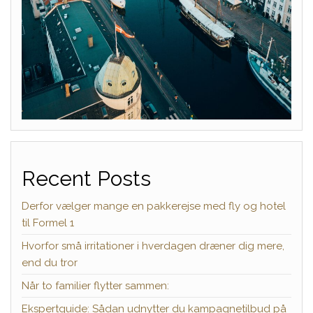
Recent Posts
Derfor vælger mange en pakkerejse med fly og hotel
til Formel 1
Hvorfor små irritationer i hverdagen dræner dig mere,
end du tror
Når to familier flytter sammen:
Ekspertguide: Sådan udnytter du kampagnetilbud på