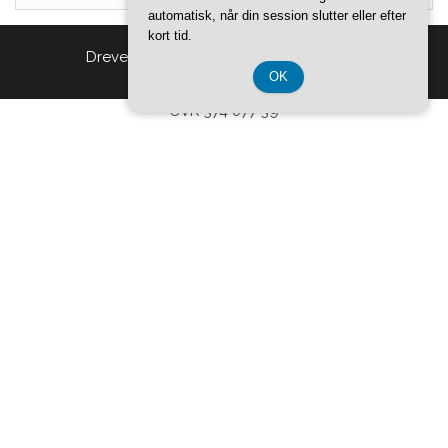
automatisk, når din session slutter eller efter
kort tid.
Drevet af
WordPress
|
Tema:
Head Blog
OK
CVR 374 077 39