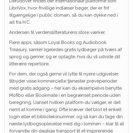
Derudover findes der internationale platforme som
LibriVox, hvor frivillige indlæser bøger, der er frit
tilgængelige i public domain, så du kan dykke ned i
alt fra H.C.
Andersen til verdenslitteraturens store værker.
Flere apps, såsom Loyal Books og Audiobook
Treasury, samler ligeledes gratis lydbøger på tværs af
sprog og genrer, og er oplagte, hvis du vil udvide dit
litterære repertoire.
For dem, der også gerne vil lytte til nyere udgivelser,
tilbyder visse kommercielle tjenester prøveperioder
med gratis adgang – her kan du eksempelvis benytte
Mofibo eller Bookmate i en begrænset periode uden
beregning. Uanset hvilken platform du vælger, er det
nemt at komme i gang: Ofte kræver det blot et enkelt
login eller et biblioteksnummer, og så kan du tage din
næste lydbogsoplevelse med dig i lommen – klar til at
forvandle din daglige transport til et inspirerende