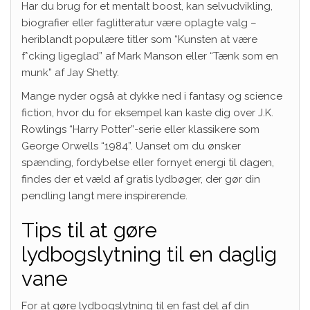
Har du brug for et mentalt boost, kan selvudvikling,
biografier eller faglitteratur være oplagte valg –
heriblandt populære titler som “Kunsten at være
f*cking ligeglad” af Mark Manson eller “Tænk som en
munk” af Jay Shetty.
Mange nyder også at dykke ned i fantasy og science
fiction, hvor du for eksempel kan kaste dig over J.K.
Rowlings “Harry Potter”-serie eller klassikere som
George Orwells “1984”. Uanset om du ønsker
spænding, fordybelse eller fornyet energi til dagen,
findes der et væld af gratis lydbøger, der gør din
pendling langt mere inspirerende.
Tips til at gøre
lydbogslytning til en daglig
vane
For at gøre lydbogslytning til en fast del af din