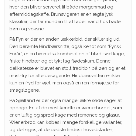
hvor den bliver serveret til både morgenmad og
eftermiddagskaffe. Brunsvigeren er en ægte jysk
klassiker, der får munden til at løbe i vand hos både
børn og voksne.
På Fyn er der en anden lækkerbid, der skiller sig ud.
Den berømte Hindbærsnitte, også kendt som “Fynsk
Forår”, er en himmelsk kombination af blød, sød kage,
friske hindbær og et tykt lag flødeskum. Denne
delikatesse er blevet en stolt tradition på øen og er et
must-try for alle besøgende. Hindbærsnitten er ikke
kun en fryd for øjet, men også en ren fornøjelse for
smagsløgene.
På Sjælland er der også mange lækre søde sager at
opdage. En af de mest kendte er wienerbrødet, som
er en luftig og sprød kage med remonce og glasur.
Wienerbrød kan købes i mange forskellige varianter,
og det siges, at de bedste findes i hovedstaden,