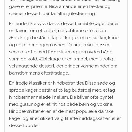
gave eller præmie. Risalamande er en lækker og
cremet dessert, der får alle i julestemning.
En anden klassisk dansk dessert er æblekage, der er
en favorit om efteråret, når æblerne er i sæson.
Æblekage består af lag af kogte æbler, sukker, kanel
og rasp, der bages i ovnen. Denne lækre dessert
serveres ofte med flødeskum og kan nydes både
varm og kold. Æblekage er en simpel, men utroligt
velsmagende dessert, der bringer varme minder om
barndommens efterårsdage.
En tredje klassiker er hindbærsnitter. Disse søde og
sprøde kager består af to lag butterdej med et lag
hindbærmarmelade imellem. De bliver ofte pyntet
med glasur og er et hit hos både børn og voksne.
Hindbærsnitter er en af de mest populære danske
kager og er et sikkert valg til eftermiddagskaffen eller
dessertbordet.