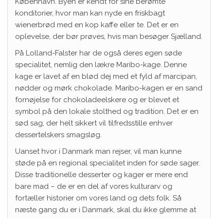
København. Byen er kendt for sine berømte
konditorier, hvor man kan nyde en friskbagt
wienerbrød med en kop kaffe eller te. Det er en
oplevelse, der bør prøves, hvis man besøger Sjælland.
På Lolland-Falster har de også deres egen søde
specialitet, nemlig den lækre Maribo-kage. Denne
kage er lavet af en blød dej med et fyld af marcipan,
nødder og mørk chokolade. Maribo-kagen er en sand
fornøjelse for chokoladeelskere og er blevet et
symbol på den lokale stolthed og tradition. Det er en
sød sag, der helt sikkert vil tilfredsstille enhver
dessertelskers smagsløg.
Uanset hvor i Danmark man rejser, vil man kunne
støde på en regional specialitet inden for søde sager.
Disse traditionelle desserter og kager er mere end
bare mad – de er en del af vores kulturarv og
fortæller historier om vores land og dets folk. Så
næste gang du er i Danmark, skal du ikke glemme at