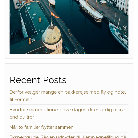
Recent Posts
Derfor vælger mange en pakkerejse med fly og hotel
til Formel 1
Hvorfor små irritationer i hverdagen dræner dig mere,
end du tror
Når to familier flytter sammen:
Ekspertguide: Sådan udnytter du kampagnetilbud på