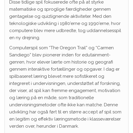
Disse tidlige spil fokuserede ofte på at styrke
matematiske og sproglige færdigheder gennem
gentagelse og quizlignende aktiviteter. Med den
teknologiske udvikling i 1980’erne og 1990’erne, hvor
computere blev mere udbredte, tog uddannelsesspil
en ny drejning.
Computerspil som “The Oregon Trail” og “Carmen
Sandiego” blev pionerer inden for edutainment-
genren, hvor elever lærte om historie og geografi
gennem interaktive fortællinger og opgaver. I dag er
spilbaseret læring blevet mere sofistikeret og
integreret i undervisningen, understøttet af forskning,
der viser, at spil kan fremme engagement, motivation
og læring på en måde, som traditionelle
undervisningsmetoder ofte ikke kan matche. Denne
udvikling har også ført til en større accept af spil som
en legitim og effektiv læringsmetode i klasseværelser
verden over, herunder i Danmark.