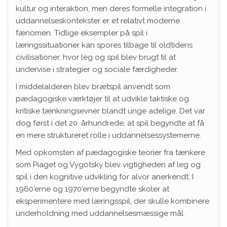
kultur og interaktion, men deres formelle integration i
uddannelseskontekster er et relativt moderne
fænomen. Tidlige eksempler på spil i
læringssituationer kan spores tilbage til oldtidens
civilisationer, hvor leg og spil blev brugt til at
undervise i strategier og sociale færdigheder.
I middelalderen blev brætspil anvendt som
pædagogiske værktøjer til at udvikle taktiske og
kritiske tænkningsevner blandt unge adelige. Det var
dog først i det 20. århundrede, at spil begyndte at få
en mere struktureret rolle i uddannelsessystemerne.
Med opkomsten af pædagogiske teorier fra tænkere
som Piaget og Vygotsky blev vigtigheden af leg og
spil i den kognitive udvikling for alvor anerkendt. I
1960’erne og 1970’erne begyndte skoler at
eksperimentere med læringsspil, der skulle kombinere
underholdning med uddannelsesmæssige mål.