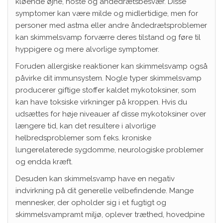
kløende øjne, hoste og åndedrætsbesvær. Disse
symptomer kan være milde og midlertidige, men for
personer med astma eller andre åndedrætsproblemer
kan skimmelsvamp forværre deres tilstand og føre til
hyppigere og mere alvorlige symptomer.
Foruden allergiske reaktioner kan skimmelsvamp også
påvirke dit immunsystem. Nogle typer skimmelsvamp
producerer giftige stoffer kaldet mykotoksiner, som
kan have toksiske virkninger på kroppen. Hvis du
udsættes for høje niveauer af disse mykotoksiner over
længere tid, kan det resultere i alvorlige
helbredsproblemer som f.eks. kroniske
lungerelaterede sygdomme, neurologiske problemer
og endda kræft.
Desuden kan skimmelsvamp have en negativ
indvirkning på dit generelle velbefindende. Mange
mennesker, der opholder sig i et fugtigt og
skimmelsvampramt miljø, oplever træthed, hovedpine