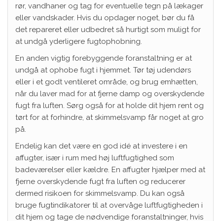
rør, vandhaner og tag for eventuelle tegn på lækager
eller vandskader. Hvis du opdager noget, bør du få
det repareret eller udbedret så hurtigt som muligt for
at undgå yderligere fugtophobning.
En anden vigtig forebyggende foranstaltning er at
undgå at ophobe fugt i hjemmet. Tør tøj udendørs
eller i et godt ventileret område, og brug emhætten,
når du laver mad for at fjerne damp og overskydende
fugt fra luften. Sørg også for at holde dit hjem rent og
tørt for at forhindre, at skimmelsvamp får noget at gro
på.
Endelig kan det være en god idé at investere i en
affugter, især i rum med høj luftfugtighed som
badeværelser eller kældre. En affugter hjælper med at
fjerne overskydende fugt fra luften og reducerer
dermed risikoen for skimmelsvamp. Du kan også
bruge fugtindikatorer til at overvåge luftfugtigheden i
dit hjem og tage de nødvendige foranstaltninger, hvis