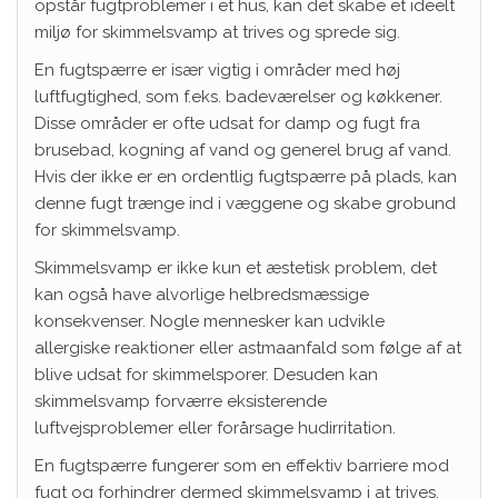
opstår fugtproblemer i et hus, kan det skabe et ideelt
miljø for skimmelsvamp at trives og sprede sig.
En fugtspærre er især vigtig i områder med høj
luftfugtighed, som f.eks. badeværelser og køkkener.
Disse områder er ofte udsat for damp og fugt fra
brusebad, kogning af vand og generel brug af vand.
Hvis der ikke er en ordentlig fugtspærre på plads, kan
denne fugt trænge ind i væggene og skabe grobund
for skimmelsvamp.
Skimmelsvamp er ikke kun et æstetisk problem, det
kan også have alvorlige helbredsmæssige
konsekvenser. Nogle mennesker kan udvikle
allergiske reaktioner eller astmaanfald som følge af at
blive udsat for skimmelsporer. Desuden kan
skimmelsvamp forværre eksisterende
luftvejsproblemer eller forårsage hudirritation.
En fugtspærre fungerer som en effektiv barriere mod
fugt og forhindrer dermed skimmelsvamp i at trives.