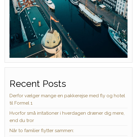
Recent Posts
Derfor vælger mange en pakkerejse med fly og hotel
til Formel 1
Hvorfor små irritationer i hverdagen dræner dig mere,
end du tror
Når to familier flytter sammen: