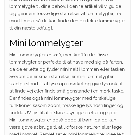
lommelygte til dine behov. I denne artikel vil vi guide
dig gennem forskellige størrelser af lommelygter, fra
mini til maxi, så du kan finde den perfekte lommelygte
til din næste udflugt.
Mini lommelygter
Mini lommelygter er små, men kraftfulde. Disse
lommelygter er perfekte til at have med sig på farten,
da de er lette og fylder minimalt i lommen eller tasken.
Selvom de er små i størrelse, er mini lommelygter
stadig i stand til at lyse op i mørket og give lys nok til
at finde vej eller finde små genstande i en mørk taske.
Der findes også mini lommelygter med forskellige
funktioner, såsom zoom, forskellige lysindstillinger og
endda UV-lys til at afsløre usynlige pletter og spor.
Mini lommelygter er også gode til børn, da de kan
være sjove at bruge til at udforske naturen eller lege
med i mørket. Samlet set er mini lommelygter ideelle til