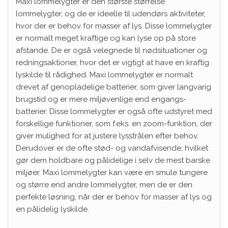
Maxi lommelygter er den største størrelse
lommelygter, og de er ideelle til udendørs aktiviteter,
hvor der er behov for masser af lys. Disse lommelygter
er normalt meget kraftige og kan lyse op på store
afstande. De er også velegnede til nødsituationer og
redningsaktioner, hvor det er vigtigt at have en kraftig
lyskilde til rådighed. Maxi lommelygter er normalt
drevet af genopladelige batterier, som giver langvarig
brugstid og er mere miljøvenlige end engangs-
batterier. Disse lommelygter er også ofte udstyret med
forskellige funktioner, som f.eks. en zoom-funktion, der
giver mulighed for at justere lysstrålen efter behov.
Derudover er de ofte stød- og vandafvisende, hvilket
gør dem holdbare og pålidelige i selv de mest barske
miljøer. Maxi lommelygter kan være en smule tungere
og større end andre lommelygter, men de er den
perfekte løsning, når der er behov for masser af lys og
en pålidelig lyskilde.