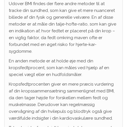
Udover BMI findes der flere andre metoder til at
tracke din sundhed, som kan give et mere nuanceret
billede af din fysik og generelle velvære. En af disse
metoder er at måle din talje-hofte-ratio, som kan give
en indikation af, hvor fedtet er placeret på din krop –
en vigtig faktor, da fedt omkring maven ofte er
forbundet med en øget risiko for hjerte-kar-
sygdomme.
En anden metode er at holde øje med din
kropsfedtprocent, som kan måles ved hjælp af en
speciel vægt eller en hudfoldsmåler.
Kropsfedtprocenten giver en mere præcis vurdering
af din kropssammensætning sammenlignet med BMI,
da den tager højde for forskellen mellem fedt og
muskelmasse. Derudover kan regelmæssig
overvågning af din hvilepuls og blodtryk også give
værdifulde indsigter i din kardiovaskulære sundhed.