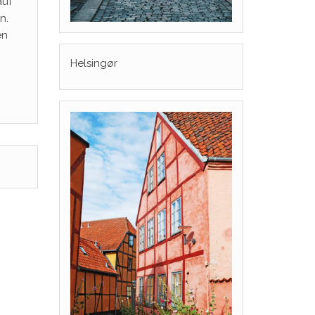
auf
n.
en
Helsingør