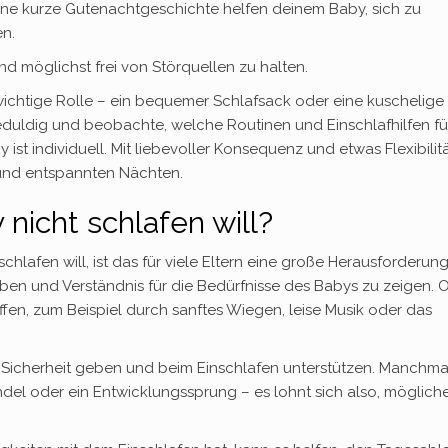
eine kurze Gutenachtgeschichte helfen deinem Baby, sich zu
n.
d möglichst frei von Störquellen zu halten.
 wichtige Rolle – ein bequemer Schlafsack oder eine kuschelige
duldig und beobachte, welche Routinen und Einschlafhilfen fü
st individuell. Mit liebevoller Konsequenz und etwas Flexibilit
und entspannten Nächten.
nicht schlafen will?
lafen will, ist das für viele Eltern eine große Herausforderung.
eiben und Verständnis für die Bedürfnisse des Babys zu zeigen. O
ffen, zum Beispiel durch sanftes Wiegen, leise Musik oder das
y Sicherheit geben und beim Einschlafen unterstützen. Manchma
ndel oder ein Entwicklungssprung – es lohnt sich also, möglich