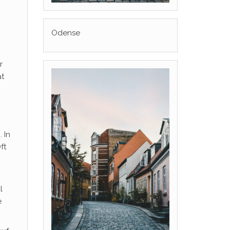
Odense
r
ät
 In
ft
l
e