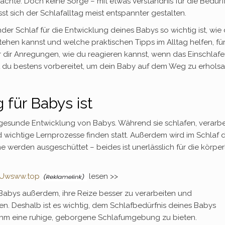
ächte. Doch keine Sorge – mit etwas Verständnis für die Bedürf
st sich der Schlafalltag meist entspannter gestalten.
nder Schlaf für die Entwicklung deines Babys so wichtig ist, wie
ehen kannst und welche praktischen Tipps im Alltag helfen, fü
dir Anregungen, wie du reagieren kannst, wenn das Einschlaf
st du bestens vorbereitet, um dein Baby auf dem Weg zu erhol
 für Babys ist
e gesunde Entwicklung von Babys. Während sie schlafen, verarbe
d wichtige Lernprozesse finden statt. Außerdem wird im Schlaf 
erden ausgeschüttet – beides ist unerlässlich für die körper
Uwsww.top
lesen >>
 Babys außerdem, ihre Reize besser zu verarbeiten und
n. Deshalb ist es wichtig, dem Schlafbedürfnis deines Babys
hm eine ruhige, geborgene Schlafumgebung zu bieten.