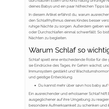
durchlaufen Eltern und Kind häufig unruhige N
deines Babys und ein paar hilfreichen Tipps läs
In diesem Artikel erfährst du, warum ausreiche
den Schlafrhythmus deines Kindes besser verst
ruhige Nächte zu sorgen. Außerdem geben wir 
oder Durchschlafen einmal schwerfällt. So bi
Nächten zu begleiten.
Warum Schlaf so wichtig
Schlaf spielt eine entscheidende Rolle für di
sie Eindrücke des Tages, ihr Gehirn wächst, un
Immunsystem gestärkt und Wachstumshormone w
und geistige Entwicklung.
Du kannst mehr über søvn hos baby auf
Ein ausreichender und erholsamer Schlaf hilft
ausgeglichener auf ihre Umgebung zu reagiere
besondere Aufmerksamkeit zu schenken und i