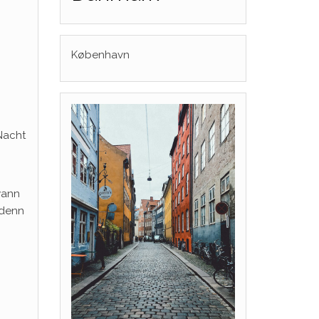
København
 Nacht
wann
 denn