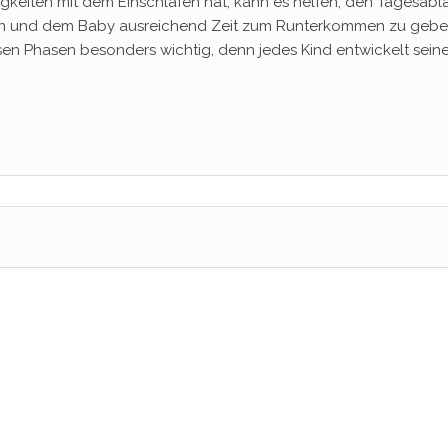
eiten mit dem Einschlafen hat, kann es helfen, den Tagesabl
en und dem Baby ausreichend Zeit zum Runterkommen zu gebe
en Phasen besonders wichtig, denn jedes Kind entwickelt sein