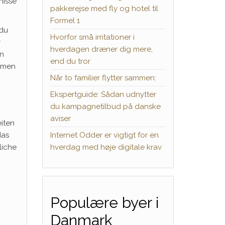
nisse
pakkerejse med fly og hotel til
Formel 1
 du
Hvorfor små irritationer i
r
hverdagen dræner dig mere,
en
end du tror
samen
Når to familier flytter sammen:
Ekspertguide: Sådan udnytter
du kampagnetilbud på danske
aviser
iten
Internet Odder er vigtigt for en
das
hverdag med høje digitale krav
liche
Populære byer i
Danmark