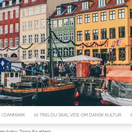
rk med Lærdansk
T I DANMARK
10 TING DU SKAL VIDE OM DANSK KULTUR
ein baby: Tipps für eltern