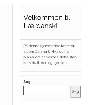
Velkommen til
Lærdansk!
På denne hjemmeside lærer du
alt om Danmark. Hvis du har
planer om at besøge dette sted,
kom du til den rigtige side.
Søg
Søg