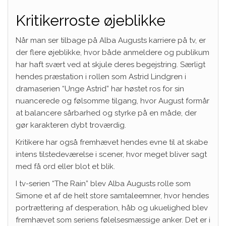
Kritikerroste øjeblikke
Når man ser tilbage på Alba Augusts karriere på tv, er
der flere øjeblikke, hvor både anmeldere og publikum
har haft svært ved at skjule deres begejstring. Særligt
hendes præstation i rollen som Astrid Lindgren i
dramaserien “Unge Astrid” har høstet ros for sin
nuancerede og følsomme tilgang, hvor August formår
at balancere sårbarhed og styrke på en måde, der
gør karakteren dybt troværdig.
Kritikere har også fremhævet hendes evne til at skabe
intens tilstedeværelse i scener, hvor meget bliver sagt
med få ord eller blot et blik.
I tv-serien “The Rain” blev Alba Augusts rolle som
Simone et af de helt store samtaleemner, hvor hendes
portrættering af desperation, håb og ukuelighed blev
fremhævet som seriens følelsesmæssige anker. Det er i