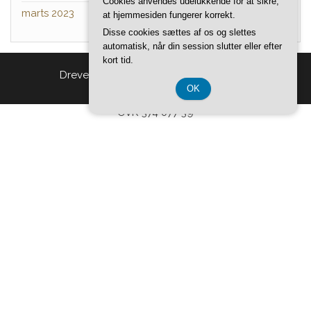
Cookies anvendes udelukkende for at sikre,
marts 2023
at hjemmesiden fungerer korrekt.
Disse cookies sættes af os og slettes
automatisk, når din session slutter eller efter
kort tid.
Drevet af
WordPress
|
Tema:
Head Blog
OK
CVR 374 077 39