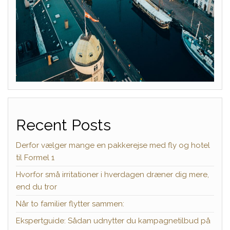
Recent Posts
Derfor vælger mange en pakkerejse med fly og hotel
til Formel 1
Hvorfor små irritationer i hverdagen dræner dig mere,
end du tror
Når to familier flytter sammen:
Ekspertguide: Sådan udnytter du kampagnetilbud på