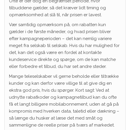
Ofte er der dog en begrænset periode, hvor
tilbuddene gælder, så det kræver lidt timing og
opmærksomhed at slå til, når prisen er lavest.
Vær samtidig opmærksom på, om rabatten kun
gælder i de første måneder, og hvad prisen bliver
efter kampagneperioden – det kan nemlig variere
meget fra selskab til selskab. Hvis du har mulighed for
det, kan det også være en fordel at kontakte
kundeservice direkte og spørge, om de kan matche
eller forbedre et tilbud, du har set andre steder.
Mange teleselskaber vil gerne beholde eller tiltrække
kunder og kan derfor være villige til at give dig en
ekstra god pris, hvis du spørger. Kort sagt: Ved at
udnytte rabatkoder og kampagnetilbud kan du ofte
få et langt billigere mobilabonnement, uden at gå på
kompromis med hverken data, taletid eller dækning –
så længe du husker at læse det med småt og
sammenligne de reelle priser på tværs af markedet.