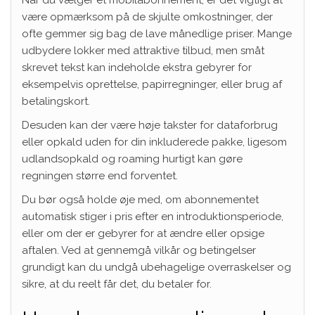
Når du vælger et mobilabonnement, er det vigtigt at
være opmærksom på de skjulte omkostninger, der
ofte gemmer sig bag de lave månedlige priser. Mange
udbydere lokker med attraktive tilbud, men småt
skrevet tekst kan indeholde ekstra gebyrer for
eksempelvis oprettelse, papirregninger, eller brug af
betalingskort.
Desuden kan der være høje takster for dataforbrug
eller opkald uden for din inkluderede pakke, ligesom
udlandsopkald og roaming hurtigt kan gøre
regningen større end forventet.
Du bør også holde øje med, om abonnementet
automatisk stiger i pris efter en introduktionsperiode,
eller om der er gebyrer for at ændre eller opsige
aftalen. Ved at gennemgå vilkår og betingelser
grundigt kan du undgå ubehagelige overraskelser og
sikre, at du reelt får det, du betaler for.