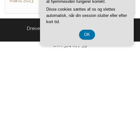
marts 2023
at hjemmesiden fungerer korrekt.
Disse cookies sættes af os og slettes
automatisk, når din session slutter eller efter
kort tid.
Drevet af
WordPress
|
Tema:
Head Blog
OK
CVR 374 077 39