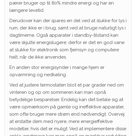
pærer bruger op til 80% mindre energi og har en
længere levetid.
Derudover kan der spares en del ved at slukke for lys i
rum, der ikke er i brug, samt ved at bruge naturligt lys i
dagtimerne. Også apparater i standby-tilstand kan
være skjulte energislugere; derfor er det en god vane
at slukke for elektronik som fjernsyn og computere
helt, når de ikke anvendes.
En anden stor energisynder i mange hjem er
opvarmning og nedkøling.
Ved at justere termostaten blot et par grader ned om
vinteren og op om sommeren kan man opnå
betydelige besparelser. Endelig kan det betale sig at
være opmærksom på gamle og ineffektive apparater,
som ofte bruger mere strøm end nødvendigt. Overvej
at erstatte dem med nyere, mere energieffektive
modeller, hvis det er muligt. Ved at implementere disse
enkle ændringer kan man opnå en mærkbar reduktion