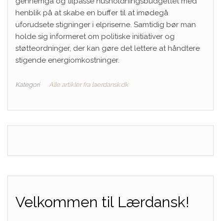
gennemgå og tilpasse husholdningsbudgettet med
henblik på at skabe en buffer til at imødegå
uforudsete stigninger i elpriserne. Samtidig bør man
holde sig informeret om politiske initiativer og
støtteordninger, der kan gøre det lettere at håndtere
stigende energiomkostninger.
Kategori
Alle artikler fra laerdansk.dk
Velkommen til Lærdansk!