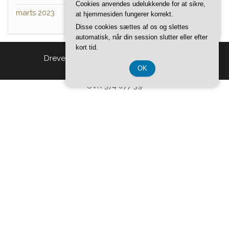
Cookies anvendes udelukkende for at sikre,
marts 2023
at hjemmesiden fungerer korrekt.
Disse cookies sættes af os og slettes
automatisk, når din session slutter eller efter
kort tid.
Drevet af
WordPress
|
Tema:
Head Blog
OK
CVR 374 077 39