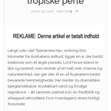
tropiske perle
Af
januar 29, 2026
Slået fra
Langt ude i det Tasmanske Hav, omkring 600
kilometer fra Australiens østkyst, ligger en ø, der bedst
beskrives som et ægte paradis. Lord Howe Island er
lille og isoleret, men emmer af en helt unik charme og
naturskønhed, der gør den til en af Australiens bedst
bevarede hemmeligheder. Her møder du dramatiske
bjerglandskaber, krystalklart vand og frodige
regnskove – alt sammen pakket ind i en fredfyldt og
afslappet atmosfære, hvor hverdagens stress hurtigt
forsvinder.