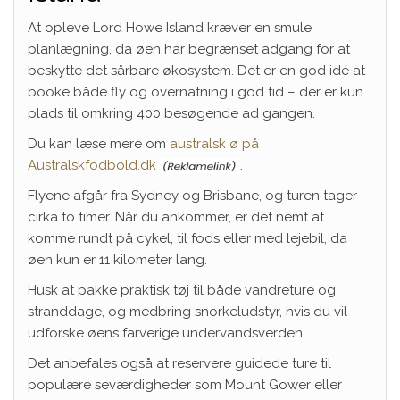
At opleve Lord Howe Island kræver en smule
planlægning, da øen har begrænset adgang for at
beskytte det sårbare økosystem. Det er en god idé at
booke både fly og overnatning i god tid – der er kun
plads til omkring 400 besøgende ad gangen.
Du kan læse mere om
australsk ø på
Australskfodbold.dk
.
Flyene afgår fra Sydney og Brisbane, og turen tager
cirka to timer. Når du ankommer, er det nemt at
komme rundt på cykel, til fods eller med lejebil, da
øen kun er 11 kilometer lang.
Husk at pakke praktisk tøj til både vandreture og
stranddage, og medbring snorkeludstyr, hvis du vil
udforske øens farverige undervandsverden.
Det anbefales også at reservere guidede ture til
populære seværdigheder som Mount Gower eller