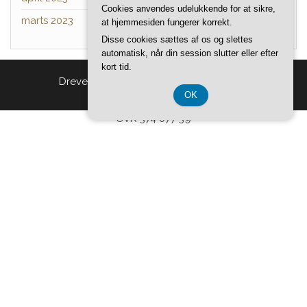
Cookies anvendes udelukkende for at sikre,
marts 2023
at hjemmesiden fungerer korrekt.
Disse cookies sættes af os og slettes
automatisk, når din session slutter eller efter
kort tid.
Drevet af
WordPress
|
Tema:
Head Blog
OK
CVR 374 077 39