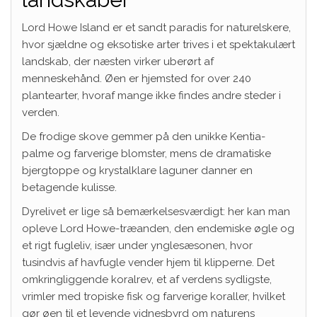
Lord Howe Island er et sandt paradis for naturelskere,
hvor sjældne og eksotiske arter trives i et spektakulært
landskab, der næsten virker uberørt af
menneskehånd. Øen er hjemsted for over 240
plantearter, hvoraf mange ikke findes andre steder i
verden.
De frodige skove gemmer på den unikke Kentia-
palme og farverige blomster, mens de dramatiske
bjergtoppe og krystalklare laguner danner en
betagende kulisse.
Dyrelivet er lige så bemærkelsesværdigt: her kan man
opleve Lord Howe-træanden, den endemiske øgle og
et rigt fugleliv, især under ynglesæsonen, hvor
tusindvis af havfugle vender hjem til klipperne. Det
omkringliggende koralrev, et af verdens sydligste,
vrimler med tropiske fisk og farverige koraller, hvilket
gør øen til et levende vidnesbyrd om naturens