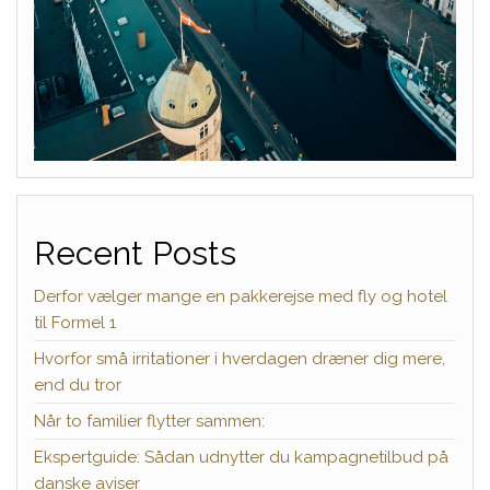
Recent Posts
Derfor vælger mange en pakkerejse med fly og hotel
til Formel 1
Hvorfor små irritationer i hverdagen dræner dig mere,
end du tror
Når to familier flytter sammen:
Ekspertguide: Sådan udnytter du kampagnetilbud på
danske aviser