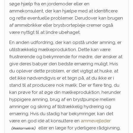
søge hjælp fra en jordemoder eller en
ammekonsulent, der kan hjælpe med at identificere
og rette eventuelle problemer. Derudover kan brugen
af ammebrikker eller brystvortepleje cremer også
være nyttigt til at lindre ubehaget.
En anden udfordring, der kan opstå under amning, er
utilstrækkelig mælkeproduktion. Dette kan være
frustrerende og bekymrende for mødre, der ønsker at
give deres babyer den bedste ernæring muligt. Hvis
du oplever dette problem, er det vigtigt at huske, at
det ikke nødvendigvis er et tegn på, at du ikke er i
stand til at producere nok mælk. Der er flere ting, du
kan prøve for at øge din mælkeproduktion, herunder
hyppigere amning, brug af en brystpumpe mellem
amninger og sikring af tilstrækkelig hydrering og
ernæring. Hvis du stadig har bekymringer, kan det
være en god idé at konsultere en
ammevejleder
eller en læge for yderligere rådgivning.