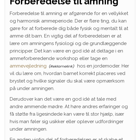
Forberedelse til amning
Forberedelse til amning er afgørende for en vellykket
og harmonisk ammeperiode. Der er flere ting, du kan
gøre for at forberede dig både fysisk og mentalt til at
amme dit barn. En vigtig del af forberedelsen er at
lære om amningens fysiologi og de grundlæggende
principper. Det kan være en god idé at deltage i en
ammeforberedende workshop eller tage en
ammevejledning
hos en jordemoder. Her
vil du lære om, hvordan barnet korrekt placeres ved
brystet og hvilke signaler du skal være opmærksom
på under amningen.
Derudover kan det være en god idé at tale med
andre ammende mødre. At høre andres erfaringer og
få støtte fra ligesindede kan være til stor hjælp, især
hvis man føler sig usikker eller oplever udfordringer
under amningen.
En anden vigtig del af forberedelsen er at skabe et