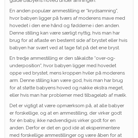
guide babyens hoved under amningen.
En anden populær ammestilling er “krydsamning”,
hvor babyen ligger på tværs af moderens mave med
hovedet i den ene hånd og fødderne i den anden.
Denne stilling kan være særligt nyttig, hvis man har
brug for at aflaste en bestemt side af brystet eller hvis
babyen har svært ved at tage fat på det ene bryst.
En tredje ammestilling er den såkaldte “over-og-
underposition”, hvor babyen ligger med hovedet
oppe ved brystet, mens kroppen hviler på moderens
arm. Denne stilling kan være god, hvis man har brug
for at støtte babyens hoved og nakke ekstra meget,
eller hvis man har problemer med tilbageløb af mælk.
Det er vigtigt at være opmærksom på, at alle babyer
er forskellige, og at en ammestilling, der virker godt
for én baby, ikke nødvendigvis virker godt for en
anden. Derfor er det en god idé at eksperimentere
med forskellige ammestillinger og være åben for at