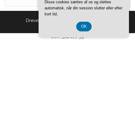
Disse cookies sættes af os og slettes
automatisk, når din session slutter eller efter
kort tid.
Drevet af
WordPress
|
Tema:
Head Blog
OK
CVR 374 077 39