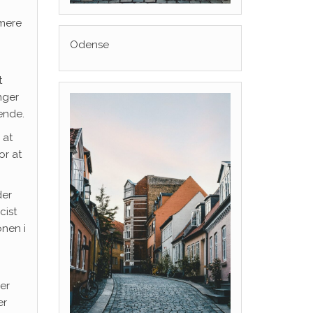
 mere
Odense
t
nger
ende.
 at
or at
der
cist
onen i
er
er