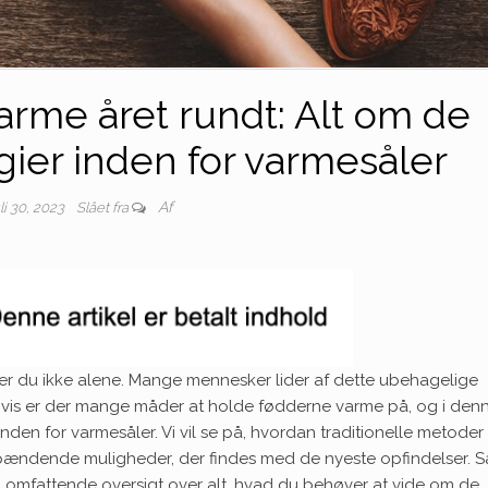
arme året rundt: Alt om de
gier inden for varmesåler
Af
uli 30, 2023
Slået fra
 er du ikke alene. Mange mennesker lider af dette ubehagelige
igvis er der mange måder at holde fødderne varme på, og i den
 inden for varmesåler. Vi vil se på, hvordan traditionelle metoder
 spændende muligheder, der findes med de nyeste opfindelser. S
 en omfattende oversigt over alt, hvad du behøver at vide om de