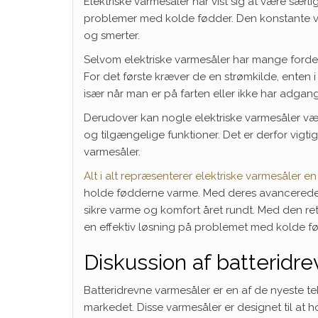
Elektriske varmesåler har vist sig at være særligt
problemer med kolde fødder. Den konstante va
og smerter.
Selvom elektriske varmesåler har mange forde
For det første kræver de en strømkilde, enten i 
især når man er på farten eller ikke har adgang t
Derudover kan nogle elektriske varmesåler være
og tilgængelige funktioner. Det er derfor vigti
varmesåler.
Alt i alt repræsenterer elektriske varmesåler 
holde fødderne varme. Med deres avancerede fu
sikre varme og komfort året rundt. Med den ret
en effektiv løsning på problemet med kolde f
Diskussion af batteridr
Batteridrevne varmesåler er en af de nyeste te
markedet. Disse varmesåler er designet til at