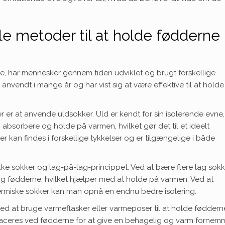
lle metoder til at holde fødderne
e, har mennesker gennem tiden udviklet og brugt forskellige
anvendt i mange år og har vist sig at være effektive til at holde
r er at anvende uldsokker. Uld er kendt for sin isolerende evne
 absorbere og holde på varmen, hvilket gør det til et ideelt
r kan findes i forskellige tykkelser og er tilgængelige i både
ke sokker og lag-på-lag-princippet. Ved at bære flere lag sokk
g fødderne, hvilket hjælper med at holde på varmen. Ved at
ermiske sokker kan man opnå en endnu bedre isolering.
 at bruge varmeflasker eller varmeposer til at holde føddern
aceres ved fødderne for at give en behagelig og varm fornemm