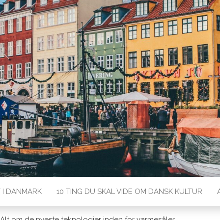
rk med Lærdansk
T I DANMARK
10 TING DU SKAL VIDE OM DANSK KULTUR
Alt om de nyeste teknologier inden for varmesåler