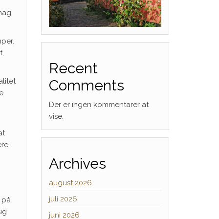
ehag
per.
t,
Recent
litet
Comments
ke
Der er ingen kommentarer at
vise.
at
ære
Archives
august 2026
juli 2026
t på
ig
juni 2026