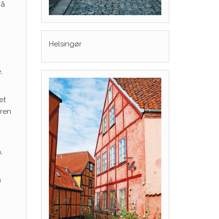
på
Helsingør
,
et
eren
,
m