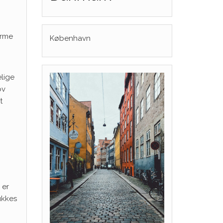
arme
København
elige
ov
t
 er
ukkes