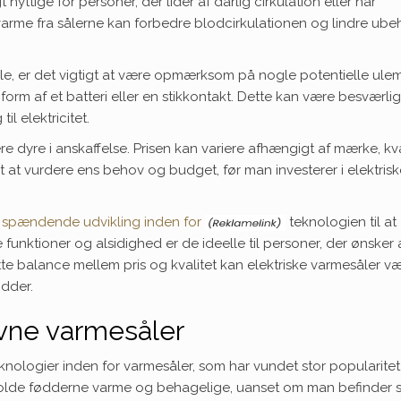
 nyttige for personer, der lider af dårlig cirkulation eller har
rme fra sålerne kan forbedre blodcirkulationen og lindre ub
le, er det vigtigt at være opmærksom på nogle potentielle ulem
form af et batteri eller en stikkontakt. Dette kan være besværlig
il elektricitet.
 dyre i anskaffelse. Prisen kan variere afhængigt af mærke, kva
gt at vurdere ens behov og budget, før man investerer i elektris
en spændende udvikling inden for
teknologien til at
nktioner og alsidighed er de ideelle til personer, der ønsker 
te balance mellem pris og kvalitet kan elektriske varmesåler v
ødder.
evne varmesåler
knologier inden for varmesåler, som har vundet stor popularite
 holde fødderne varme og behagelige, uanset om man befinder s