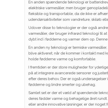
En anden spændende teknologi er batteridrev
elektriske varmesåler, men bruger genopladelig
fleksible og transportable, da de ikke er afhæn
udendørsaktiviteter som vandreture, skiløb eller 
Udover disse to teknologier er der også andre
varmesåler, der bruger infrarød teknologi til a
dybt ind i fødderne og varmer dem op. Denne 
En anden ny teknologi er termiske varmesåler, 
blive aktiveret, når de kommer i kontakt med kr
holde fødderne varme og komfortable.
I fremtiden er der store muligheder for yderlig
på at integrere avancerede sensorer og justerb
efter deres behov. Der er også undersøgelser i
fødderne og lindre smerter og ubehag.
Samlet set er der et væld af spændende teknolo
deres fødder varme og behagelige året rundt. 
eller andre innovative løsninger, er der noge