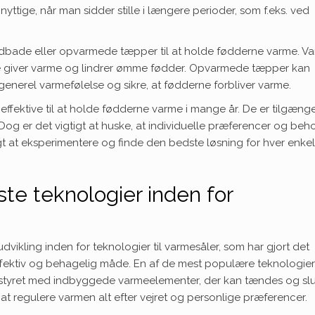
ttige, når man sidder stille i længere perioder, som f.eks. ved
odbade eller opvarmede tæpper til at holde fødderne varme. V
 giver varme og lindrer ømme fødder. Opvarmede tæpper kan
generel varmefølelse og sikre, at fødderne forbliver varme.
e effektive til at holde fødderne varme i mange år. De er tilgæng
. Dog er det vigtigt at huske, at individuelle præferencer og beh
t at eksperimentere og finde den bedste løsning for hver enkel
e teknologier inden for
dvikling inden for teknologier til varmesåler, som har gjort det
fektiv og behagelig måde. En af de mest populære teknologier
 udstyret med indbyggede varmeelementer, der kan tændes og sl
 at regulere varmen alt efter vejret og personlige præferencer.