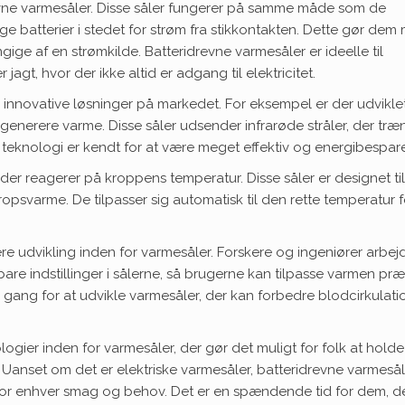
ne varmesåler. Disse såler fungerer på samme måde som de
e batterier i stedet for strøm fra stikkontakten. Dette gør dem
gige af en strømkilde. Batteridrevne varmesåler er ideelle til
jagt, hvor der ikke altid er adgang til elektricitet.
 innovative løsninger på markedet. For eksempel er der udvikle
t generere varme. Disse såler udsender infrarøde stråler, der træ
teknologi er kendt for at være meget effektiv og energibespar
der reagerer på kroppens temperatur. Disse såler er designet til
opsvarme. De tilpasser sig automatisk til den rette temperatur f
ere udvikling inden for varmesåler. Forskere og ingeniører arbej
are indstillinger i sålerne, så brugerne kan tilpasse varmen præ
 gang for at udvikle varmesåler, der kan forbedre blodcirkulati
gier inden for varmesåler, der gør det muligt for folk at holde
Uanset om det er elektriske varmesåler, batteridrevne varmesål
t for enhver smag og behov. Det er en spændende tid for dem, d