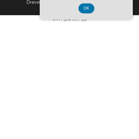
Drevet af
WordPress
|
Tema:
Head Blog
OK
CVR 374 077 39