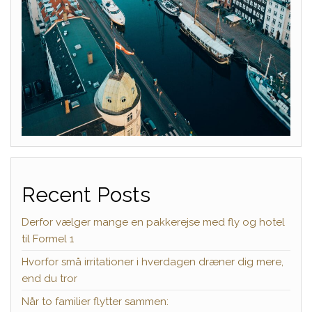
Recent Posts
Derfor vælger mange en pakkerejse med fly og hotel
til Formel 1
Hvorfor små irritationer i hverdagen dræner dig mere,
end du tror
Når to familier flytter sammen: