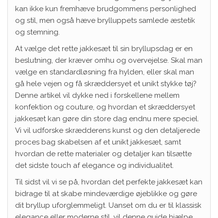
kan ikke kun fremhæve brudgommens personlighed
og stil, men også hæve brylluppets samlede æstetik
og stemning.
At vælge det rette jakkesæt til sin bryllupsdag er en
beslutning, der kræver omhu og overvejelse. Skal man
vælge en standardløsning fra hylden, eller skal man
gå hele vejen og få skræddersyet et unikt stykke tøj?
Denne artikel vil dykke ned i forskellene mellem
konfektion og couture, og hvordan et skræddersyet
jakkesæt kan gøre din store dag endnu mere speciel.
Vi vil udforske skrædderens kunst og den detaljerede
proces bag skabelsen af et unikt jakkesæt, samt
hvordan de rette materialer og detaljer kan tilsætte
det sidste touch af elegance og individualitet.
Til sidst vil vi se på, hvordan det perfekte jakkesæt kan
bidrage til at skabe mindeværdige øjeblikke og gøre
dit bryllup uforglemmeligt. Uanset om du er til klassisk
elegance eller moderne stil, vil denne guide hjælpe