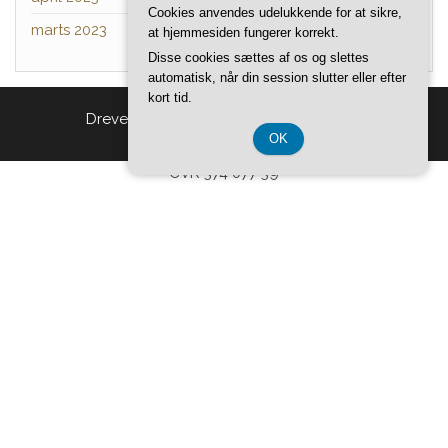
Cookies anvendes udelukkende for at sikre,
marts 2023
at hjemmesiden fungerer korrekt.
Disse cookies sættes af os og slettes
automatisk, når din session slutter eller efter
kort tid.
Drevet af
WordPress
|
Tema:
Head Blog
OK
CVR 374 077 39