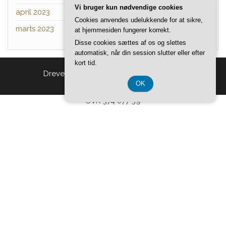
Vi bruger kun nødvendige cookies
april 2023
Cookies anvendes udelukkende for at sikre,
marts 2023
at hjemmesiden fungerer korrekt.
Disse cookies sættes af os og slettes
automatisk, når din session slutter eller efter
kort tid.
Drevet af
WordPress
|
Tema:
Head Blog
OK
CVR 374 077 39