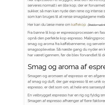
serveres normalt i en lille kop, der er forvar
sukker, så man kan nyde den rene og intense s
som kan bruges til at rense smagsløgene mel
Her kan du læse mere om
kaffekop
Fra bønne til kop er espressoprocessen en fa
opnå den perfekte kop espresso. Malingsproc
smag og aroma fra kaffebønnerne, og servering
smagsoplevelse. Så næste gang du nyder en k
har været igennem, før de blev forvandlet til d
Smag og aroma af espr
Smagen og aromaen af espresso er en afgørend
af smag og duft, der gør espresso til en unik 
espresso, er det som om, at hele ens sansesy
En velbrygget espresso har en rig og fyldig smag
Smagen af espresso afhænger af flere faktore