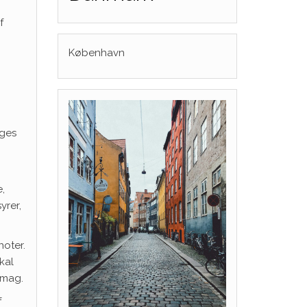
f
København
åges
,
yrer,
noter.
kal
smag.
f