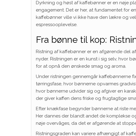
Dyrkning og høst af kaffebønner er en nøje p
engagement. Det er her, at fundamentet for en
kaffebønner ville vi ikke have den lækre og v
espressooplevelse.
Fra bønne til kop: Ristn
Ristning af kaffebønner er en afgørende del af
nyder. Ristningen er en kunst i sig selv, hvo
for at opnå den ønskede smag og aroma.
Under ristningen gennemgår kaffebønnerne fler
tørringsfase, hvor bønnerne opvarmes gradvist
hvor bønnerne udvider sig og afgiver en karakter
der giver kaffen dens friske og frugtagtige sm
Efter knækfase begynder bønnerne at riste mere
Her dannes der blandt andet de komplekse og 
nøje overvåges, da det er afgørende at stopp
Ristningsgraden kan variere afhængigt af kaffe