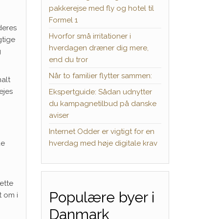
pakkerejse med fly og hotel til
Formel 1
deres
Hvorfor små irritationer i
gtige
hverdagen dræner dig mere,
g
end du tror
Når to familier flytter sammen:
alt
ejes
Ekspertguide: Sådan udnytter
du kampagnetilbud på danske
aviser
Internet Odder er vigtigt for en
hverdag med høje digitale krav
de
ette
Populære byer i
t om i
Danmark