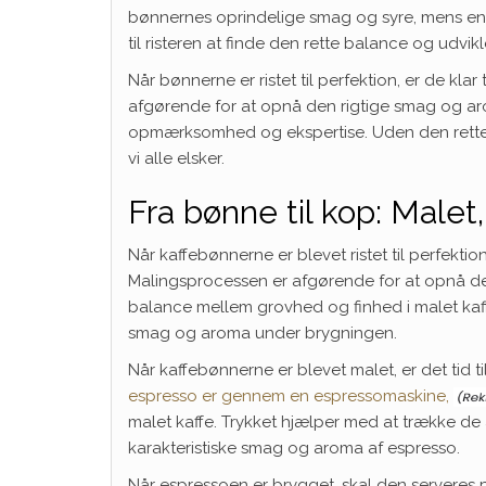
bønnernes oprindelige smag og syre, mens en m
til risteren at finde den rette balance og udvi
Når bønnerne er ristet til perfektion, er de klar
afgørende for at opnå den rigtige smag og ar
opmærksomhed og ekspertise. Uden den rette ri
vi alle elsker.
Fra bønne til kop: Malet
Når kaffebønnerne er blevet ristet til perfekt
Malingsprocessen er afgørende for at opnå den r
balance mellem grovhed og finhed i malet kaff
smag og aroma under brygningen.
Når kaffebønnerne er blevet malet, er det tid 
espresso er gennem en espressomaskine,
malet kaffe. Trykket hjælper med at trække de a
karakteristiske smag og aroma af espresso.
Når espressoen er brygget, skal den serveres