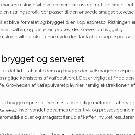
ørkere ristning vil give en mere intens og kraftfuld smag. Det 
kle en ristningsprofil, der passer til den ønskede smagsoplevelse.
 til at blive formalet og brygget til en kop espresso. Ristningen e
oma i kaffen, og det er en proces, der kræver omhyggelig
stning ville vi ikke kunne nyde den fantastiske kop espresso,
, brygget og serveret
ion, er det tid til at male dem og brygge den velsmagende espres
igtige konsistens af kaffepulveret. Det er vigtigt at finde den 
e. Grovheden af kaffepulveret påvirker nemlig ekstraktionen af
til at brygge espresso. Den mest almindelige metode til at brygg
hvor vandet opvarmes under tryk og presses gennem
romatiske olier og smagsstoffer ud af kaffen, hvilket resulterer
 på den rette måde for at bevare smagen og aromaen. En espre