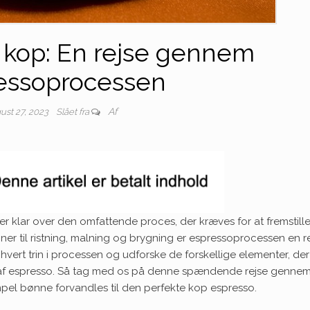
l kop: En rejse gennem
essoprocessen
Af
ust 27, 2023
Slået fra
 er klar over den omfattende proces, der kræves for at fremstill
ner til ristning, malning og brygning er espressoprocessen en re
m hvert trin i processen og udforske de forskellige elementer, der
a af espresso. Så tag med os på denne spændende rejse genne
el bønne forvandles til den perfekte kop espresso.