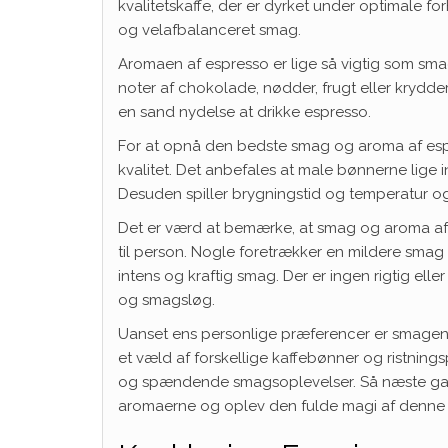
kvalitetskaffe, der er dyrket under optimale fo
og velafbalanceret smag.
Aromaen af espresso er lige så vigtig som sma
noter af chokolade, nødder, frugt eller krydde
en sand nydelse at drikke espresso.
For at opnå den bedste smag og aroma af espr
kvalitet. Det anbefales at male bønnerne lige
Desuden spiller brygningstid og temperatur og
Det er værd at bemærke, at smag og aroma af e
til person. Nogle foretrækker en mildere smag
intens og kraftig smag. Der er ingen rigtig el
og smagsløg.
Uanset ens personlige præferencer er smagen
et væld af forskellige kaffebønner og ristning
og spændende smagsoplevelser. Så næste gan
aromaerne og oplev den fulde magi af denne e