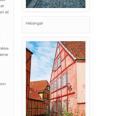
ler
n af,
Helsingør
t
nikke
nerne
ion