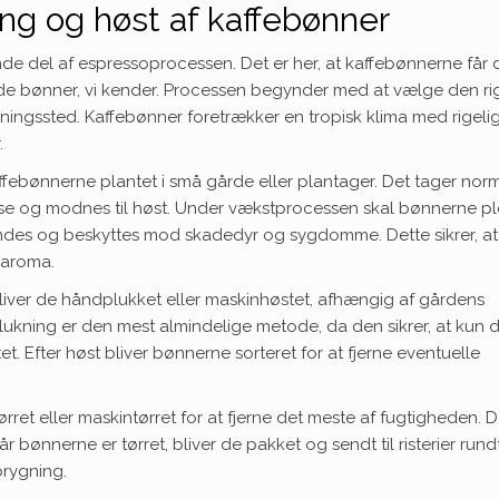
ing og høst af kaffebønner
de del af espressoprocessen. Det er her, at kaffebønnerne får 
nde bønner, vi kender. Processen begynder med at vælge den ri
ningssted. Kaffebønner foretrækker en tropisk klima med rigeli
.
affebønnerne plantet i små gårde eller plantager. Det tager norm
okse og modnes til høst. Under vækstprocessen skal bønnerne pl
ndes og beskyttes mod skadedyr og sygdomme. Dette sikrer, at
 aroma.
bliver de håndplukket eller maskinhøstet, afhængig af gårdens
ukning er den mest almindelige metode, da den sikrer, at kun 
t. Efter høst bliver bønnerne sorteret for at fjerne eventuelle
ørret eller maskintørret for at fjerne det meste af fugtigheden. D
 bønnerne er tørret, bliver de pakket og sendt til risterier rund
 brygning.