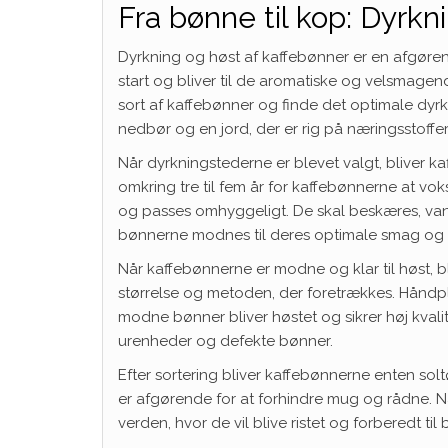
Fra bønne til kop: Dyrkn
Dyrkning og høst af kaffebønner er en afgøren
start og bliver til de aromatiske og velsmage
sort af kaffebønner og finde det optimale dyrk
nedbør og en jord, der er rig på næringsstoffer
Når dyrkningstederne er blevet valgt, bliver k
omkring tre til fem år for kaffebønnerne at v
og passes omhyggeligt. De skal beskæres, va
bønnerne modnes til deres optimale smag og
Når kaffebønnerne er modne og klar til høst, 
størrelse og metoden, der foretrækkes. Håndpl
modne bønner bliver høstet og sikrer høj kvalite
urenheder og defekte bønner.
Efter sortering bliver kaffebønnerne enten solt
er afgørende for at forhindre mug og rådne. Når
verden, hvor de vil blive ristet og forberedt til