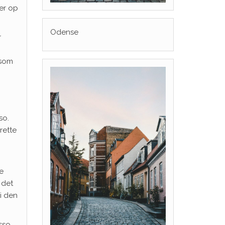
er op
Odense
r
 som
so.
rette
e
 det
 i den
sso