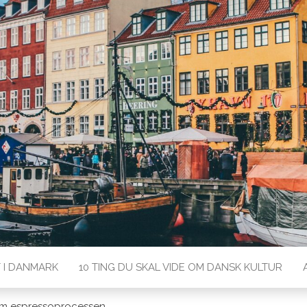
rk med Lærdansk
T I DANMARK
10 TING DU SKAL VIDE OM DANSK KULTUR
nem espressoprocessen