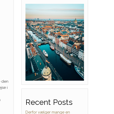
e den
jse i
m
Recent Posts
Derfor vælger mange en