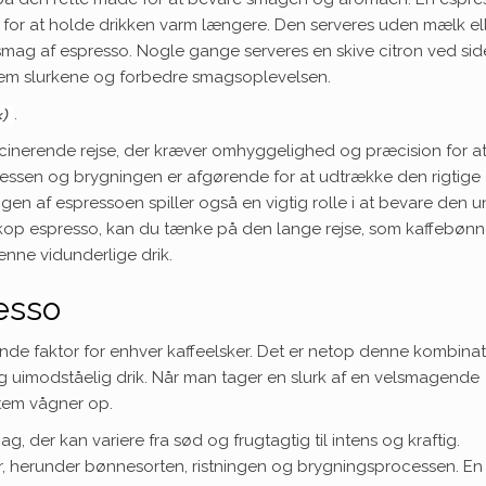
met for at holde drikken varm længere. Den serveres uden mælk el
mag af espresso. Nogle gange serveres en skive citron ved side
lem slurkene og forbedre smagsoplevelsen.
.
scinerende rejse, der kræver omhyggelighed og præcision for a
essen og brygningen er afgørende for at udtrække den rigtige
en af espressoen spiller også en vigtig rolle i at bevare den u
op espresso, kan du tænke på den lange rejse, som kaffebøn
enne vidunderlige drik.
esso
e faktor for enhver kaffeelsker. Det er netop denne kombinat
og uimodståelig drik. Når man tager en slurk af en velsmagende
stem vågner op.
, der kan variere fra sød og frugtagtig til intens og kraftig.
r, herunder bønnesorten, ristningen og brygningsprocessen. En