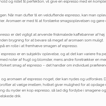
rhold og ristet til perfektion, vil give en espresso med en kompl
gen. Når man dufter til en velduftende espresso, kan man ople
rier. Aromaen er med til at forstærke smagsoplevelsen og gøre d
esso er det vigtigt at anvende friskmalede kaffebønner af høj
 inden brygning for at bevare så meget af aromaen som muligt.
så en rolle i at fremhæve smagen af espresso.
spresso er en subjektiv oplevelse, og at det kan variere fra p
 med noter af frugt og blomster, mens andre foretrækker en me
ler forkert smag af espresso – det handler om individuel præfere
 og aromaen af espresso noget, der kan nydes og udforskes. D
sprofiler at vælge imellem, hvilket giver mulighed for at opdage
g du nyder en kop espresso, så lad dig fordybe i smagene o
lskede drik.