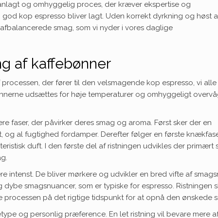
lanlagt og omhyggelig proces, der kræver ekspertise og
 god kop espresso bliver lagt. Uden korrekt dyrkning og høst a
elafbalancerede smag, som vi nyder i vores daglige
ing af kaffebønner
 processen, der fører til den velsmagende kop espresso, vi alle
r bønnerne udsættes for høje temperaturer og omhyggeligt overv
e faser, der påvirker deres smag og aroma. Først sker der en
, og al fugtighed fordamper. Derefter følger en første knækfase
istisk duft. I den første del af ristningen udvikles der primært s
ag.
 intenst. De bliver mørkere og udvikler en bred vifte af smags
dybe smagsnuancer, som er typiske for espresso. Ristningen s
e processen på det rigtige tidspunkt for at opnå den ønskede 
type og personlig præference. En let ristning vil bevare mere a