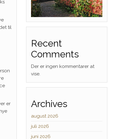
eks
ve
et til
Recent
Comments
Der er ingen kommentarer at
erson
vise.
re
nce
Archives
er er
 nye
august 2026
g
juli 2026
juni 2026