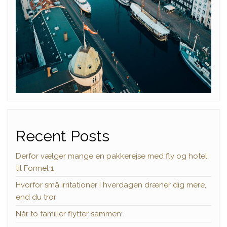
Recent Posts
Derfor vælger mange en pakkerejse med fly og hotel
til Formel 1
Hvorfor små irritationer i hverdagen dræner dig mere,
end du tror
Når to familier flytter sammen: