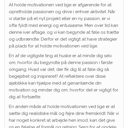
At holde motivationen ved lige er afgørende for at
opretholde passionen og drive i enhver aktivitet. Når
vi starter på et nyt projekt eller en ny passion, er vi
ofte fyldt med energi og entusiasme. Men over tid kan
denne iver aftage, og vi kan begynde at føle os trætte
og udbrændte. Derfor er det vigtigt at have strategier
på plads for at holde motivationen ved lige.
En af de vigtigste ting at huske er at minde dig selv
om, hvorfor du begyndte på denne passion i første
omgang. Hvad var det, der fik dig til at føle dig så
begejstret og inspireret? At reflektere over disse
øjeblikke kan hjælpe med at genantænde din
motivation og minder dig om, hvorfor det er vigtigt for
dig at fortsætte.
En anden måde at holde motivationen ved lige er at
sætte dig realistiske mål og fejre dine fremskridt. Når vi
har noget konkret at arbejde hen imod, kan det give
os en følelse af formål og retning. Sørg for at opdele