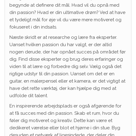
begynde at definere dit mål. Hvad vil du opnå med
din passion? Hvad er din ultimative drøm? Ved at have
et tydeligt mål for øje vil du være mere motiveret og
fokuseret i din indsats.
Næste skridt er at researche og lære fra eksperter.
Uanset hvilken passion du har valgt, er der altid
nogen derude, der har opnået succes på området før
dig. Find disse eksperter og brug deres erfaringer og
viden til at lære og forbedre dig selv. Vælg også det
rigtige udstyr til din passion. Uanset om det er en
guitar, en malerpensel eller et kamera, er det vigtigt at
have det rette værktøj, der kan hjælpe dig med at
udfolde dit talent.
En inspirerende arbejdsplads er også afgørende for
at få succes med din passion. Skab et rum, hvor du
føler dig motiveret og kreativ. Dette kan være et
dedikeret værelse eller blot et hjørne i din stue. Byg
desuden et netværk af ligesindede, der deler din