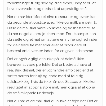
forventninger til dig selv og dine evner, undgår du at
blive overvældet og nedslidt af uopnåelige mål.
Når du har identificeret dine ressourcer og evner, kan
du begynde at opstille specifikke og målbare delmål.
Disse delmål skal være konkrete og tidsbestemte, så
du har noget at arbejde hen imod. For eksempel kan
du sætte dig et mål om at lære en ny færdighed inden
for de næste tre måneder eller at producere et
bestemt antal værker inden for en given tidsramme.
Det er også vigtigt at huske på, at delmål ikke
behøver at være perfekte. Det er bedre at have et
realistisk delmål, der er lidt mindre ambitiøst, end at
sætte barren for højt og ende med at føle sig
utilstrækkelig, hvis du ikke når det. Succes er ikke kun
resultatet af at opnå store mål, men også af at opnå
de små milepæle undervejs.
Når du når et delmål, skal du huske at fejre det. Det er