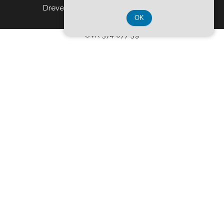
Drevet af
WordPress
|
Tema:
Head Blog
OK
CVR 374 077 39