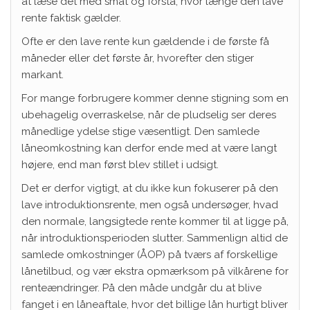
at læse det med småt og forstå, hvor længe den lave
rente faktisk gælder.
Ofte er den lave rente kun gældende i de første få
måneder eller det første år, hvorefter den stiger
markant.
For mange forbrugere kommer denne stigning som en
ubehagelig overraskelse, når de pludselig ser deres
månedlige ydelse stige væsentligt. Den samlede
låneomkostning kan derfor ende med at være langt
højere, end man først blev stillet i udsigt.
Det er derfor vigtigt, at du ikke kun fokuserer på den
lave introduktionsrente, men også undersøger, hvad
den normale, langsigtede rente kommer til at ligge på,
når introduktionsperioden slutter. Sammenlign altid de
samlede omkostninger (ÅOP) på tværs af forskellige
lånetilbud, og vær ekstra opmærksom på vilkårene for
renteændringer. På den måde undgår du at blive
fanget i en låneaftale, hvor det billige lån hurtigt bliver