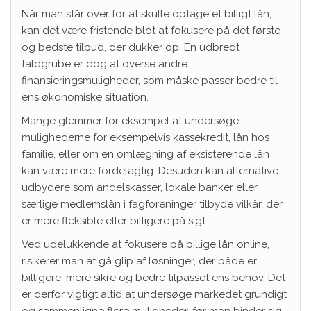
Når man står over for at skulle optage et billigt lån,
kan det være fristende blot at fokusere på det første
og bedste tilbud, der dukker op. En udbredt
faldgrube er dog at overse andre
finansieringsmuligheder, som måske passer bedre til
ens økonomiske situation.
Mange glemmer for eksempel at undersøge
mulighederne for eksempelvis kassekredit, lån hos
familie, eller om en omlægning af eksisterende lån
kan være mere fordelagtig. Desuden kan alternative
udbydere som andelskasser, lokale banker eller
særlige medlemslån i fagforeninger tilbyde vilkår, der
er mere fleksible eller billigere på sigt.
Ved udelukkende at fokusere på billige lån online,
risikerer man at gå glip af løsninger, der både er
billigere, mere sikre og bedre tilpasset ens behov. Det
er derfor vigtigt altid at undersøge markedet grundigt
og sammenligne flere muligheder, før man binder sig