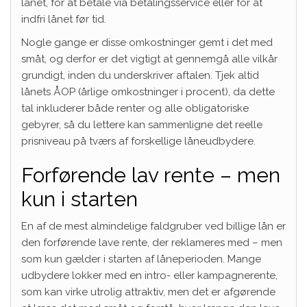
lånet, for at betale via betalingsservice eller for at
indfri lånet før tid.
Nogle gange er disse omkostninger gemt i det med
småt, og derfor er det vigtigt at gennemgå alle vilkår
grundigt, inden du underskriver aftalen. Tjek altid
lånets ÅOP (årlige omkostninger i procent), da dette
tal inkluderer både renter og alle obligatoriske
gebyrer, så du lettere kan sammenligne det reelle
prisniveau på tværs af forskellige låneudbydere.
Forførende lav rente – men
kun i starten
En af de mest almindelige faldgruber ved billige lån er
den forførende lave rente, der reklameres med – men
som kun gælder i starten af låneperioden. Mange
udbydere lokker med en intro- eller kampagnerente,
som kan virke utrolig attraktiv, men det er afgørende