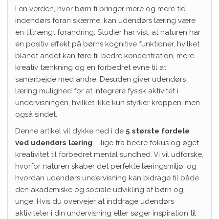
I en verden, hvor børn tilbringer mere og mere tid
indendørs foran skærme, kan udendørs læring være
en tiltrængt forandring. Studier har vist, at naturen har
en positiv effekt på børns kognitive funktioner, hvilket
blandt andet kan føre til bedre koncentration, mere
kreativ tænkning og en forbedret evne til at
samarbejde med andre. Desuden giver udendørs
læring mulighed for at integrere fysisk aktivitet i
undervisningen, hvilket ikke kun styrker kroppen, men
også sindet.
Denne artikel vil dykke ned i de
5 største fordele
ved udendørs læring
– lige fra bedre fokus og øget
kreativitet til forbedret mental sundhed. Vi vil udforske,
hvorfor naturen skaber det perfekte læringsmiljø, og
hvordan udendørs undervisning kan bidrage til både
den akademiske og sociale udvikling af børn og
unge. Hvis du overvejer at inddrage udendørs
aktiviteter i din undervisning eller søger inspiration til