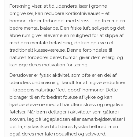
Forskning viser, at tid udendørs, især i grønne
omgivelser, kan reducere kortisolniveauet – et
hormon, der er forbundet med stress – og fremme en
bedre mental balance. Den friske luft, sollyset og det
åbne rum giver eleverne en mulighed for at slippe af
med den mentale belastning, de kan opleve i et
traditionelt klasseværelse. Denne forbindelse til
naturen forbedrer deres humør, giver dem energi og
kan øge deres motivation for læring.
Derudover er fysisk aktivitet, som ofte er en del af
udendørs undervisning, kendt for at frigive endorfiner
– kroppens naturlige “feel-good” hormoner. Dette
bidrager til en forbedret følelse af lykke og kan
hjælpe eleverne med at håndtere stress og negative
følelser. Når børn deltager i aktiviteter som gåture i
skoven, leg på legepladsen eller samarbejdsøvelser i
det fri, styrkes ikke blot deres fysiske helbred, men
også deres mentale robusthed og selvværd.