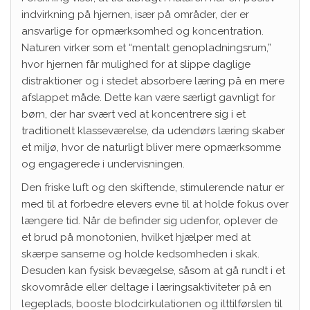
indvirkning på hjernen, især på områder, der er
ansvarlige for opmærksomhed og koncentration.
Naturen virker som et “mentalt genopladningsrum,”
hvor hjernen får mulighed for at slippe daglige
distraktioner og i stedet absorbere læring på en mere
afslappet måde. Dette kan være særligt gavnligt for
børn, der har svært ved at koncentrere sig i et
traditionelt klasseværelse, da udendørs læring skaber
et miljø, hvor de naturligt bliver mere opmærksomme
og engagerede i undervisningen.
Den friske luft og den skiftende, stimulerende natur er
med til at forbedre elevers evne til at holde fokus over
længere tid. Når de befinder sig udenfor, oplever de
et brud på monotonien, hvilket hjælper med at
skærpe sanserne og holde kedsomheden i skak.
Desuden kan fysisk bevægelse, såsom at gå rundt i et
skovområde eller deltage i læringsaktiviteter på en
legeplads, booste blodcirkulationen og ilttilførslen til